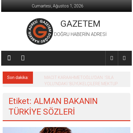
İçeriğe
Cumartesi, Ağustos 1, 2026
geç
GAZETEM
DOĞRU HABERİN ADRESİ
Son dakika:
MACİT KARAAHMETOĞLU’DAN ‘SILA
YOLU’NDAKİ ’BÜYÜKELÇİLERE MEKTUP
Etiket: ALMAN BAKANIN
TÜRKİYE SÖZLERİ