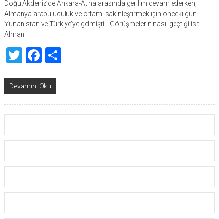
Doğu Akdeniz’de Ankara-Atina arasında gerilim devam ederken,
Almanya arabuluculuk ve ortamı sakinleştirmek için önceki gün
Yunanistan ve Türkiye’ye gelmişti… Görüşmelerin nasıl geçtiği ise
Alman
Twitter
Facebook
Share
Devamını Oku