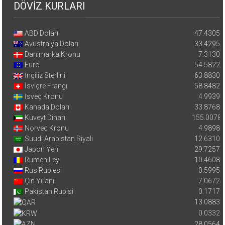
DÖVİZ KURLARI
ABD Doları
47.4305
Avustralya Doları
33.4295
Danimarka Kronu
7.3130
Euro
54.5822
İngiliz Sterlini
63.8830
İsviçre Frangı
58.8482
İsveç Kronu
4.9939
Kanada Doları
33.8768
Kuveyt Dinarı
155.0078
Norveç Kronu
4.9898
Suudi Arabistan Riyali
12.6310
Japon Yeni
29.7257
Rumen Leyi
10.4608
Rus Rublesi
0.5995
Çin Yuanı
7.0672
Pakistan Rupisi
0.1717
13.0883
0.0332
28.0564