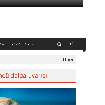
AM
YAZARLAR
ncü dalga uyarısı