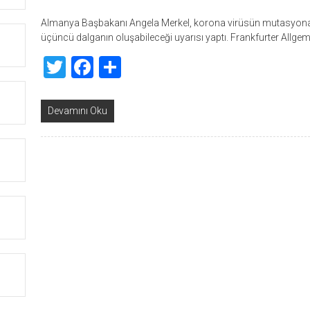
Almanya Başbakanı Angela Merkel, korona virüsün mutasyona 
üçüncü dalganın oluşabileceği uyarısı yaptı. Frankfurter Allge
Twitter
Facebook
Share
Devamını Oku