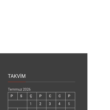
TAKVİM
Temmuz 2026
P
S
Ç
P
C
C
P
1
2
3
4
5