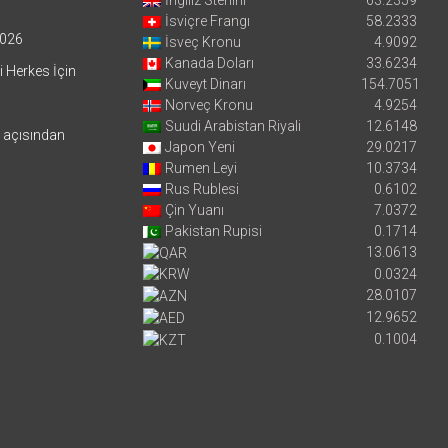
İsviçre Frangı
58.2333
026
İsveç Kronu
4.9092
Kanada Doları
33.6234
i Herkes İçin
Kuveyt Dinarı
154.7051
Norveç Kronu
4.9254
Suudi Arabistan Riyali
12.6148
i açısından
Japon Yeni
29.0217
Rumen Leyi
10.3734
Rus Rublesi
0.6102
Çin Yuanı
7.0372
Pakistan Rupisi
0.1714
13.0613
0.0324
28.0107
12.9652
0.1004