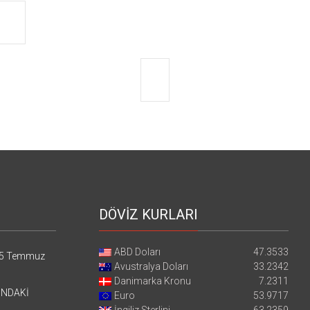
DÖVİZ KURLARI
ABD Doları
47.3533
5 Temmuz
Avustralya Doları
33.2342
Danimarka Kronu
7.2311
’NDAKİ
Euro
53.9717
İngiliz Sterlini
63.2359