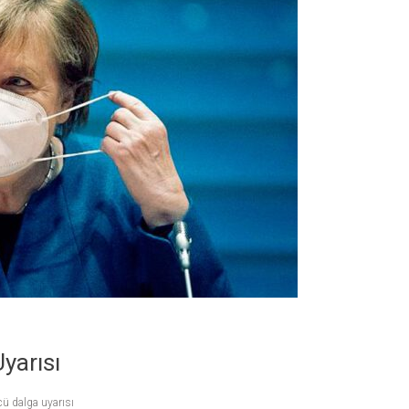
yarısı
ü dalga uyarısı