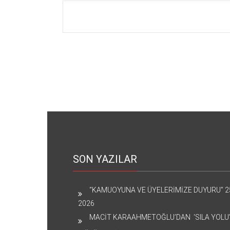
SON YAZILAR
“KAMUOYUNA VE ÜYELERİMİZE DUYURU”
2
2026
MACİT KARAAHMETOĞLU’DAN ‘SILA YOLU