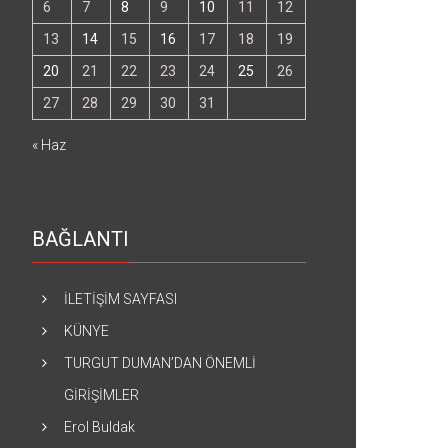
6
7
8
9
10
11
12
13
14
15
16
17
18
19
20
21
22
23
24
25
26
27
28
29
30
31
« Haz
BAĞLANTI
İLETİŞİM SAYFASI
KÜNYE
TURGUT DUMAN’DAN ÖNEMLİ
GİRİŞİMLER
Erol Buldak