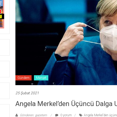
Gündem
Manşet
25 Şubat 2021
Angela Merkel’den Üçüncü Dalga U
Gönderen: gazetem
0 yorum
Angela Merkel’den üçünc