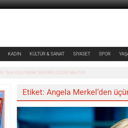
KADIN
KÜLTÜR & SANAT
SİYASET
SPOR
YAŞ
 ‘SILA YOLU’NDAKİ ’BÜYÜKELÇİLERE MEKTUP
Etiket: Angela Merkel’den üçü