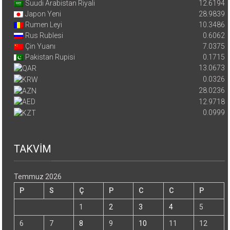
Suudi Arabistan Riyali
12.6194
Japon Yeni
28.9839
Rumen Leyi
10.3486
Rus Rublesi
0.6062
Çin Yuanı
7.0375
Pakistan Rupisi
0.1715
13.0673
0.0326
28.0236
12.9718
0.0999
TAKVİM
Temmuz 2026
P
S
Ç
P
C
C
P
1
2
3
4
5
6
7
8
9
10
11
12