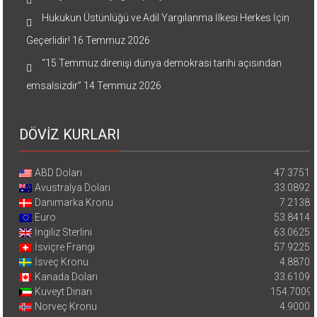
Hukukun Üstünlüğü ve Adil Yargılanma İlkesi Herkes İçin
Geçerlidir!
16 Temmuz 2026
“15 Temmuz direnişi dünya demokrasi tarihi açısından
emsalsizdir”
14 Temmuz 2026
DÖVİZ KURLARI
ABD Doları
47.3751
Avustralya Doları
33.0892
Danimarka Kronu
7.2138
Euro
53.8414
İngiliz Sterlini
63.0625
İsviçre Frangı
57.9225
İsveç Kronu
4.8870
Kanada Doları
33.6109
Kuveyt Dinarı
154.7009
Norveç Kronu
4.9000