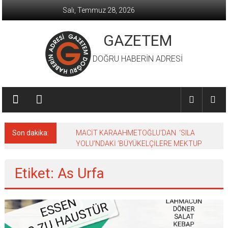
İçeriğe
Salı, Temmuz 28, 2026
geç
GAZETEM
DOĞRU HABERİN ADRESİ
Son dakika:
MACİT KARAAHMETOĞLU’DAN ‘SILA
YOLU’NDAKİ ’BÜYÜKELÇİLERE MEKTUP
Etiket: As Urfa