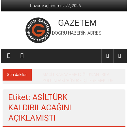
İçeriğe
Pazartesi, Temmuz 27, 2026
geç
GAZETEM
DOĞRU HABERİN ADRESİ
Son dakika:
MACİT KARAAHMETOĞLU’DAN ‘SILA
YOLU’NDAKİ ’BÜYÜKELÇİLERE MEKTUP
Etiket: ASİLTÜRK
KALDIRILACAĞINI
AÇIKLAMIŞTI