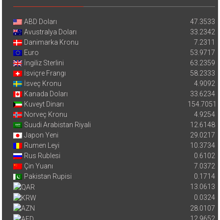
ABD Doları
47.3533
Avustralya Doları
33.2342
Danimarka Kronu
7.2311
Euro
53.9717
İngiliz Sterlini
63.2359
İsviçre Frangı
58.2333
İsveç Kronu
4.9092
Kanada Doları
33.6234
Kuveyt Dinarı
154.7051
Norveç Kronu
4.9254
Suudi Arabistan Riyali
12.6148
Japon Yeni
29.0217
Rumen Leyi
10.3734
Rus Rublesi
0.6102
Çin Yuanı
7.0372
Pakistan Rupisi
0.1714
13.0613
0.0324
28.0107
12.9652