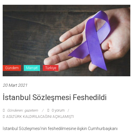
Gündem
Manşet
Türkiye
20 Mart 2021
İstanbul Sözleşmesi Feshedildi
Gönderen: gazetem
0 yorum
ASİLTÜRK KALDIRILACAĞINI AÇIKLAMIŞTI
İstanbul Sözleşmesi’nin feshedilmesine ilişkin Cumhurbaşkanı