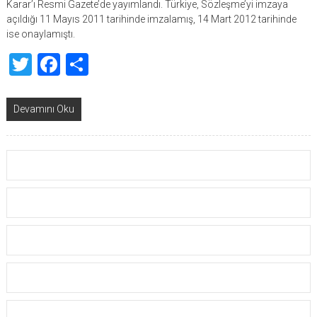
Karar’ı Resmi Gazete’de yayımlandı. Türkiye, Sözleşme’yi imzaya
açıldığı 11 Mayıs 2011 tarihinde imzalamış, 14 Mart 2012 tarihinde
ise onaylamıştı.
Twitter
Facebook
Share
Devamını Oku