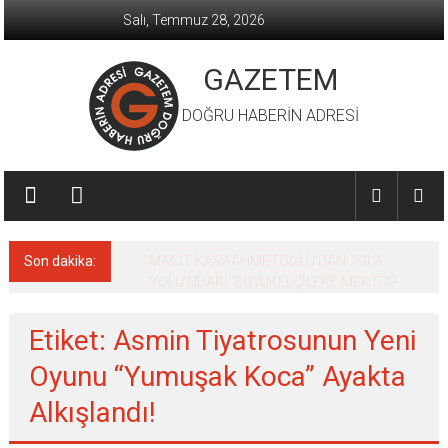
İçeriğe
Salı, Temmuz 28, 2026
geç
GAZETEM
DOĞRU HABERİN ADRESİ
Son dakika:
MACİT KARAAHMETOĞLU’DAN ‘SILA
YOLU’NDAKİ ’BÜYÜKELÇİLERE MEKTUP
Etiket: Asmin Tiyatrosunun Yeni
Oyunu “Yumuşak Koca” Ayakta
Alkışlandı!