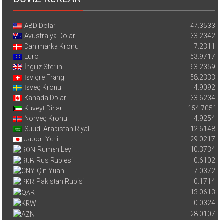
ABD Doları
47.3533
Avustralya Doları
33.2342
Danimarka Kronu
7.2311
Euro
53.9717
İngiliz Sterlini
63.2359
İsviçre Frangı
58.2333
İsveç Kronu
4.9092
Kanada Doları
33.6234
Kuveyt Dinarı
154.7051
Norveç Kronu
4.9254
Suudi Arabistan Riyali
12.6148
Japon Yeni
29.0217
Rumen Leyi
10.3734
Rus Rublesi
0.6102
Çin Yuanı
7.0372
Pakistan Rupisi
0.1714
13.0613
0.0324
28.0107