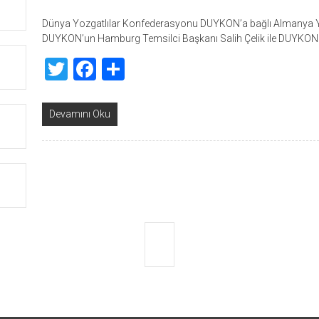
Dünya Yozgatlılar Konfederasyonu DUYKON’a bağlı Almanya Y
DUYKON’un Hamburg Temsilci Başkanı Salih Çelik ile DUYKON
Twitter
Facebook
Share
Devamını Oku