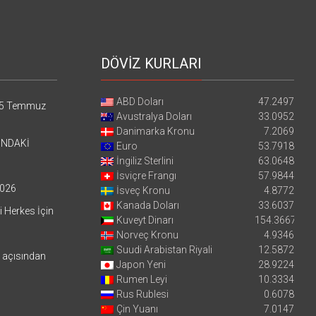
DÖVİZ KURLARI
ABD Doları
47.2497
5 Temmuz
Avustralya Doları
33.0952
Danimarka Kronu
7.2069
’NDAKİ
Euro
53.7918
İngiliz Sterlini
63.0648
İsviçre Frangı
57.9844
026
İsveç Kronu
4.8772
Kanada Doları
33.6037
i Herkes İçin
Kuveyt Dinarı
154.3667
Norveç Kronu
4.9346
Suudi Arabistan Riyali
12.5872
i açısından
Japon Yeni
28.9224
Rumen Leyi
10.3334
Rus Rublesi
0.6078
Çin Yuanı
7.0147