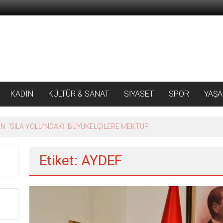
KADIN
KÜLTÜR & SANAT
SİYASET
SPOR
YAŞ
 ‘SILA YOLU’NDAKİ ’BÜYÜKELÇİLERE MEKTUP
Etiket: AYDEF