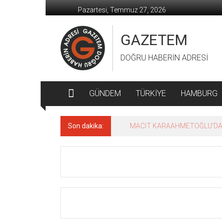
İçeriğe
Pazartesi, Temmuz 27, 2026
geç
GAZETEM
DOĞRU HABERİN ADRESİ
GÜNDEM
TÜRKİYE
HAMBURG
Son dakika:
MACİT KARAAHMETOĞLU’DAN