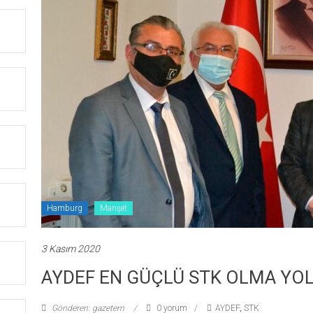
Hamburg
Manşet
3 Kasım 2020
AYDEF EN GÜÇLÜ STK OLMA YO
Gönderen: gazetem
0 yorum
AYDEF
,
STK