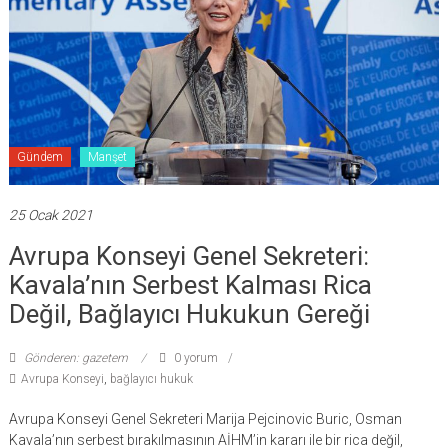
Gündem
Manşet
25 Ocak 2021
Avrupa Konseyi Genel Sekreteri:
Kavala’nın Serbest Kalması Rica
Değil, Bağlayıcı Hukukun Gereği
Gönderen: gazetem
0 yorum
Avrupa Konseyi
,
bağlayıcı hukuk
Avrupa Konseyi Genel Sekreteri Marija Pejcinovic Buric, Osman
Kavala’nın serbest bırakılmasının AİHM’in kararı ile bir rica değil,