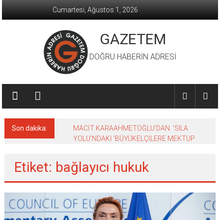
İçeriğe
Cumartesi, Ağustos 1, 2026
geç
GAZETEM
DOĞRU HABERİN ADRESİ
Son dakika:
MACİT KARAAHMETOĞLU’DAN ‘SILA
YOLU’NDAKİ ’BÜYÜKELÇİLERE MEKTUP
Etiket: bağlayıcı hukuk