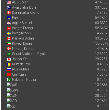
ABD Doları
47.4305
Avustralya Doları
33.4295
Danimarka Kronu
7.3130
Euro
54.5822
İngiliz Sterlini
63.8830
İsviçre Frangı
58.8482
İsveç Kronu
4.9939
Kanada Doları
33.8768
Kuveyt Dinarı
155.0078
Norveç Kronu
4.9898
Suudi Arabistan Riyali
12.6310
Japon Yeni
29.7257
Rumen Leyi
10.4608
Rus Rublesi
0.5995
Çin Yuanı
7.0672
Pakistan Rupisi
0.1717
13.0883
0.0332
28.0564
12.9865
0.1006