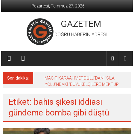
İçeriğe
Pazartesi, Temmuz 27, 2026
geç
GAZETEM
DOĞRU HABERİN ADRESİ
Son dakika:
MACİT KARAAHMETOĞLU’DAN ‘SILA
YOLU’NDAKİ ’BÜYÜKELÇİLERE MEKTUP
Etiket: bahis şikesi iddiası
gündeme bomba gibi düştü