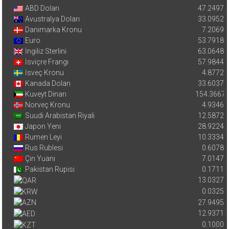
ABD Doları
47.2497
Avustralya Doları
33.0952
Danimarka Kronu
7.2069
Euro
53.7918
İngiliz Sterlini
63.0648
İsviçre Frangı
57.9844
İsveç Kronu
4.8772
Kanada Doları
33.6037
Kuveyt Dinarı
154.3667
Norveç Kronu
4.9346
Suudi Arabistan Riyali
12.5872
Japon Yeni
28.9224
Rumen Leyi
10.3334
Rus Rublesi
0.6078
Çin Yuanı
7.0147
Pakistan Rupisi
0.1711
13.0327
0.0325
27.9495
12.9371
0.1000