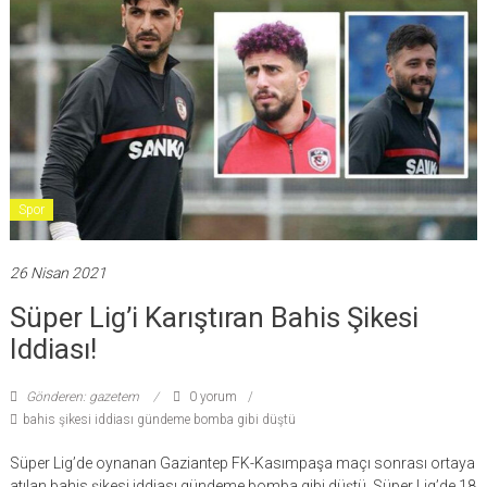
Spor
26 Nisan 2021
Süper Lig’i Karıştıran Bahis Şikesi
Iddiası!
Gönderen: gazetem
0 yorum
bahis şikesi iddiası gündeme bomba gibi düştü
Süper Lig’de oynanan Gaziantep FK-Kasımpaşa maçı sonrası ortaya
atılan bahis şikesi iddiası gündeme bomba gibi düştü. Süper Lig’de 18