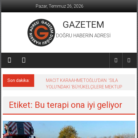
İçeriğe
Pazar, Temmuz 26, 2026
geç
GAZETEM
DOĞRU HABERİN ADRESİ
Son dakika:
MACİT KARAAHMETOĞLU’DAN ‘SILA
YOLU’NDAKİ ’BÜYÜKELÇİLERE MEKTUP
Etiket: Bu terapi ona iyi geliyor