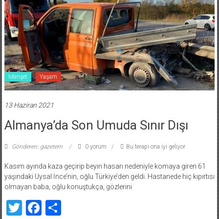
Manşet
Yaşam
13 Haziran 2021
Almanya’da Son Umuda Sınır Dışı
Gönderen: gazetem
0 yorum
Bu terapi ona iyi geliyor
Kasım ayında kaza geçirip beyin hasarı nedeniyle komaya giren 61
yaşındaki Uysal İnce’nin, oğlu Türkiye’den geldi. Hastanede hiç kıpırtısı
olmayan baba, oğlu konuştukça, gözlerini
Twitter
Facebook
Share