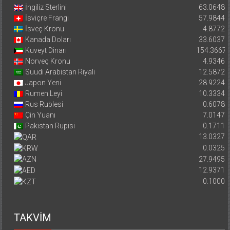
İngiliz Sterlini
63.0648
İsviçre Frangı
57.9844
İsveç Kronu
4.8772
Kanada Doları
33.6037
Kuveyt Dinarı
154.3667
Norveç Kronu
4.9346
Suudi Arabistan Riyali
12.5872
Japon Yeni
28.9224
Rumen Leyi
10.3334
Rus Rublesi
0.6078
Çin Yuanı
7.0147
Pakistan Rupisi
0.1711
13.0327
0.0325
27.9495
12.9371
0.1000
TAKVİM