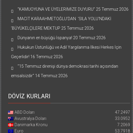
“KAMUOYUNA VE ÜYELERİMİZE DUYURU”
25 Temmuz 2026
MACİT KARAAHMETOĞLU’DAN ‘SILA YOLU’NDAKİ
’BÜYÜKELÇİLERE MEKTUP
25 Temmuz 2026
Dünyanın en büyüğü İspanya!
20 Temmuz 2026
Hukukun Üstünlüğü ve Adil Yargılanma İlkesi Herkes İçin
Geçerlidir!
16 Temmuz 2026
“15 Temmuz direnişi dünya demokrasi tarihi açısından
emsalsizdir”
14 Temmuz 2026
DÖVİZ KURLARI
ABD Doları
47.2497
Avustralya Doları
33.0952
Danimarka Kronu
7.2069
Euro
53.7918