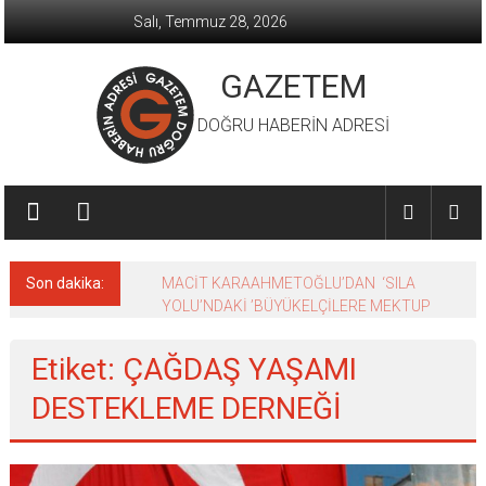
İçeriğe
Salı, Temmuz 28, 2026
geç
GAZETEM
DOĞRU HABERİN ADRESİ
Son dakika:
MACİT KARAAHMETOĞLU’DAN ‘SILA
YOLU’NDAKİ ’BÜYÜKELÇİLERE MEKTUP
Etiket: ÇAĞDAŞ YAŞAMI
DESTEKLEME DERNEĞİ