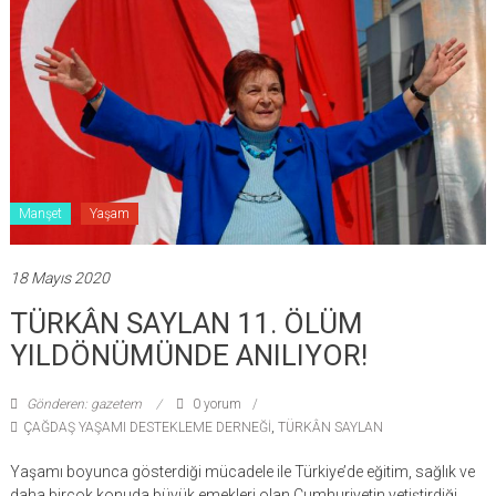
Manşet
Yaşam
18 Mayıs 2020
TÜRKÂN SAYLAN 11. ÖLÜM
YILDÖNÜMÜNDE ANILIYOR!
Gönderen: gazetem
0 yorum
ÇAĞDAŞ YAŞAMI DESTEKLEME DERNEĞİ
,
TÜRKÂN SAYLAN
Yaşamı boyunca gösterdiği mücadele ile Türkiye’de eğitim, sağlık ve
daha birçok konuda büyük emekleri olan Cumhuriyetin yetiştirdiği