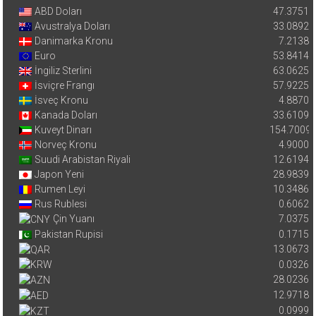
ABD Doları
47.3751
Avustralya Doları
33.0892
Danimarka Kronu
7.2138
Euro
53.8414
İngiliz Sterlini
63.0625
İsviçre Frangı
57.9225
İsveç Kronu
4.8870
Kanada Doları
33.6109
Kuveyt Dinarı
154.7009
Norveç Kronu
4.9000
Suudi Arabistan Riyali
12.6194
Japon Yeni
28.9839
Rumen Leyi
10.3486
Rus Rublesi
0.6062
Çin Yuanı
7.0375
Pakistan Rupisi
0.1715
13.0673
0.0326
28.0236
12.9718
0.0999