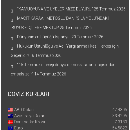
“KAMUOYUNA VE ÜYELERİMİZE DUYURU”
25 Temmuz 2026
MACİT KARAAHMETOĞLU’DAN ‘SILA YOLU’NDAKİ
’BÜYÜKELÇİLERE MEKTUP
25 Temmuz 2026
Dünyanın en büyüğü İspanya!
20 Temmuz 2026
Hukukun Üstünlüğü ve Adil Yargılanma İlkesi Herkes İçin
Geçerlidir!
16 Temmuz 2026
“15 Temmuz direnişi dünya demokrasi tarihi açısından
emsalsizdir”
14 Temmuz 2026
DÖVİZ KURLARI
ABD Doları
47.4305
Avustralya Doları
33.4295
Danimarka Kronu
7.3130
Euro
54.5822