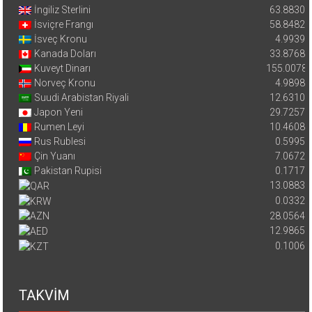
İngiliz Sterlini
63.8830
İsviçre Frangı
58.8482
İsveç Kronu
4.9939
Kanada Doları
33.8768
Kuveyt Dinarı
155.0078
Norveç Kronu
4.9898
Suudi Arabistan Riyali
12.6310
Japon Yeni
29.7257
Rumen Leyi
10.4608
Rus Rublesi
0.5995
Çin Yuanı
7.0672
Pakistan Rupisi
0.1717
13.0883
0.0332
28.0564
12.9865
0.1006
TAKVİM