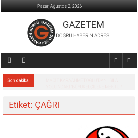
İçeriğe
Pazar, Ağustos 2, 2026
geç
GAZETEM
DOĞRU HABERİN ADRESİ
Son dakika:
MACİT KARAAHMETOĞLU’DAN ‘SILA
YOLU’NDAKİ ’BÜYÜKELÇİLERE MEKTUP
Etiket: ÇAĞRI