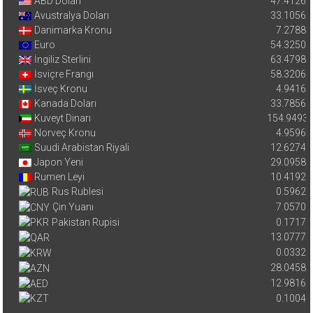
ABD Doları
47.4126
Avustralya Doları
33.1056
Danimarka Kronu
7.2788
Euro
54.3250
İngiliz Sterlini
63.4798
İsviçre Frangı
58.3206
İsveç Kronu
4.9416
Kanada Doları
33.7856
Kuveyt Dinarı
154.9493
Norveç Kronu
4.9596
Suudi Arabistan Riyali
12.6274
Japon Yeni
29.0958
Rumen Leyi
10.4192
Rus Rublesi
0.5962
Çin Yuanı
7.0570
Pakistan Rupisi
0.1717
13.0777
0.0332
28.0458
12.9816
0.1004