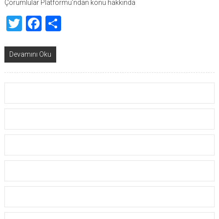
Çorumlular Platformu’ndan konu hakkında
Twitter
Facebook
Share
Devamını Oku