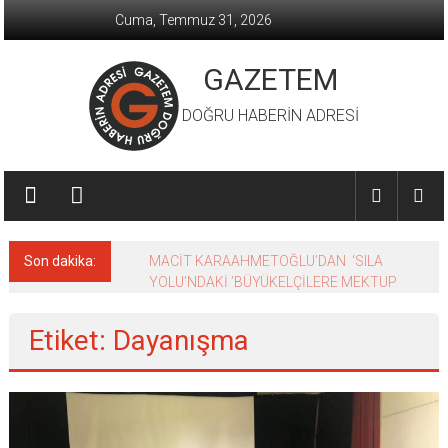
İçeriğe
Cuma, Temmuz 31, 2026
geç
GAZETEM
DOĞRU HABERİN ADRESİ
Son dakika:
MACİT KARAAHMETOĞLU’DAN ‘SILA
YOLU’NDAKİ ’BÜYÜKELÇİLERE MEKTUP
Etiket: Dayanışma