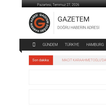
İçeriğe
Pazartesi, Temmuz 27, 2026
geç
GAZETEM
DOĞRU HABERİN ADRESİ
GÜNDEM
TÜRKİYE
HAMBURG
Son dakika:
MACİT KARAAHMETOĞLU’DAN