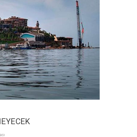
MEYECEK
ası