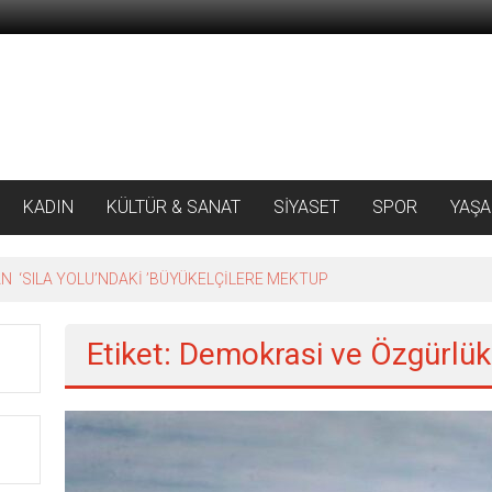
KADIN
KÜLTÜR & SANAT
SİYASET
SPOR
YAŞ
 ‘SILA YOLU’NDAKİ ’BÜYÜKELÇİLERE MEKTUP
Etiket: Demokrasi ve Özgürlük