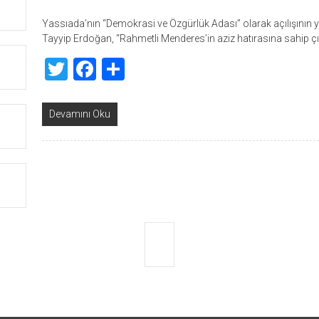
Yassıada’nın “Demokrasi ve Özgürlük Adası” olarak açılışının
Tayyip Erdoğan, “Rahmetli Menderes’in aziz hatırasına sahip 
Twitter
Facebook
Share
Devamını Oku