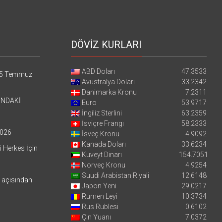
DÖVİZ KURLARI
ABD Doları
47.3533
5 Temmuz
Avustralya Doları
33.2342
Danimarka Kronu
7.2311
’NDAKİ
Euro
53.9717
İngiliz Sterlini
63.2359
İsviçre Frangı
58.2333
026
İsveç Kronu
4.9092
Kanada Doları
33.6234
i Herkes İçin
Kuveyt Dinarı
154.7051
Norveç Kronu
4.9254
Suudi Arabistan Riyali
12.6148
i açısından
Japon Yeni
29.0217
Rumen Leyi
10.3734
Rus Rublesi
0.6102
Çin Yuanı
7.0372