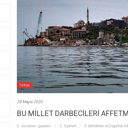
Türkiye
28 Mayıs 2020
BU MİLLET DARBECİLERİ AFFET
Gönderen: gazetem
0 yorum
Demokrasi ve Özgürlük Ad