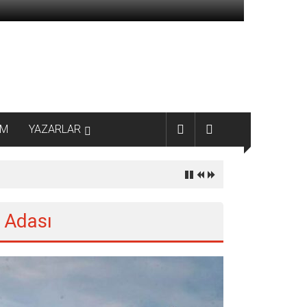
AM
YAZARLAR
 Adası