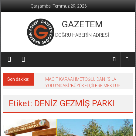
İçeriğe
Çarşamba, Temmuz 29, 2026
geç
GAZETEM
DOĞRU HABERİN ADRESİ
Son dakika:
MACİT KARAAHMETOĞLU’DAN ‘SILA
YOLU’NDAKİ ’BÜYÜKELÇİLERE MEKTUP
Etiket: DENİZ GEZMİŞ PARKI