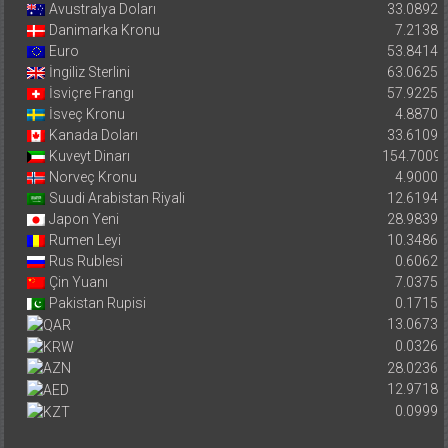
Avustralya Doları
33.0892
Danimarka Kronu
7.2138
Euro
53.8414
İngiliz Sterlini
63.0625
İsviçre Frangı
57.9225
İsveç Kronu
4.8870
Kanada Doları
33.6109
Kuveyt Dinarı
154.7009
Norveç Kronu
4.9000
Suudi Arabistan Riyali
12.6194
Japon Yeni
28.9839
Rumen Leyi
10.3486
Rus Rublesi
0.6062
Çin Yuanı
7.0375
Pakistan Rupisi
0.1715
13.0673
0.0326
28.0236
12.9718
0.0999