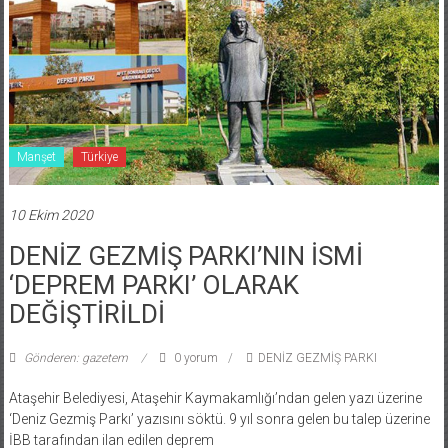
Manşet
Türkiye
10 Ekim 2020
DENİZ GEZMİŞ PARKI’NIN İSMİ
‘DEPREM PARKI’ OLARAK
DEĞİŞTİRİLDİ
Gönderen: gazetem
0 yorum
DENİZ GEZMİŞ PARKI
Ataşehir Belediyesi, Ataşehir Kaymakamlığı’ndan gelen yazı üzerine
‘Deniz Gezmiş Parkı’ yazısını söktü. 9 yıl sonra gelen bu talep üzerine
İBB tarafından ilan edilen deprem