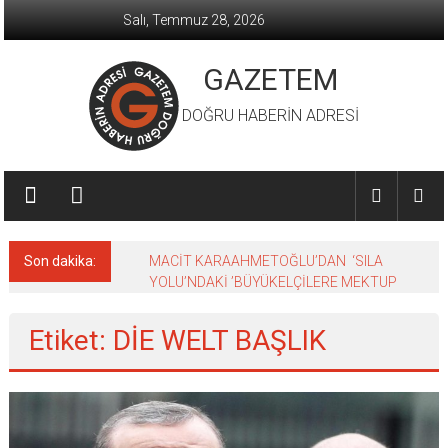
İçeriğe
Salı, Temmuz 28, 2026
geç
GAZETEM
DOĞRU HABERİN ADRESİ
Son dakika:
MACİT KARAAHMETOĞLU’DAN ‘SILA
YOLU’NDAKİ ’BÜYÜKELÇİLERE MEKTUP
Etiket: DİE WELT BAŞLIK