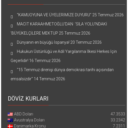
“KAMUOYUNA VE ÜYELERİMİZE DUYURU”
25 Temmuz 2026
MACİT KARAAHMETOĞLU’DAN ‘SILA YOLU’NDAKİ
’BÜYÜKELÇİLERE MEKTUP
25 Temmuz 2026
Dünyanın en büyüğü İspanya!
20 Temmuz 2026
Hukukun Üstünlüğü ve Adil Yargılanma İlkesi Herkes İçin
Geçerlidir!
16 Temmuz 2026
“15 Temmuz direnişi dünya demokrasi tarihi açısından
emsalsizdir”
14 Temmuz 2026
DÖVİZ KURLARI
ABD Doları
47.3533
Avustralya Doları
33.2342
Danimarka Kronu
7.2311