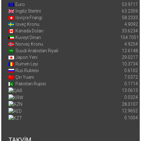
Euro
53.9717
İngiliz Sterlini
63.2359
İsviçre Frangı
58.2333
İsveç Kronu
4.9092
Kanada Doları
33.6234
Kuveyt Dinarı
154.7051
Norveç Kronu
4.9254
Suudi Arabistan Riyali
12.6148
Japon Yeni
29.0217
Rumen Leyi
10.3734
Rus Rublesi
0.6102
Çin Yuanı
7.0372
Pakistan Rupisi
0.1714
13.0613
0.0324
28.0107
12.9652
0.1004
TAKVİM