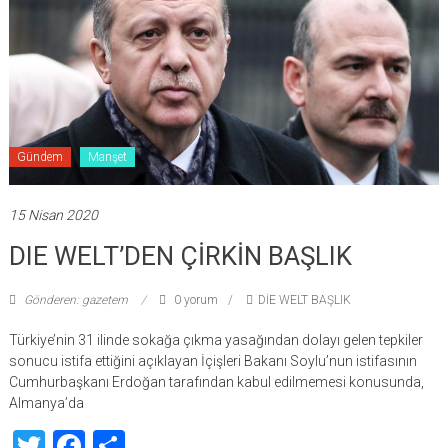
Gündem
Manşet
15 Nisan 2020
DIE WELT’DEN ÇİRKİN BAŞLIK
Gönderen: gazetem
0 yorum
DİE WELT BAŞLIK
Türkiye’nin 31 ilinde sokağa çıkma yasağından dolayı gelen tepkiler
sonucu istifa ettiğini açıklayan İçişleri Bakanı Soylu’nun istifasının
Cumhurbaşkanı Erdoğan tarafından kabul edilmemesi konusunda,
Almanya’da
Twitter
Facebook
Share