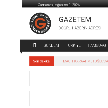
İçeriğe
Cumartesi, Ağustos 1, 2026
geç
GAZETEM
DOĞRU HABERİN ADRESİ
GÜNDEM
TÜRKİYE
HAMBURG
Son dakika:
MACİT KARAAHMETOĞLU’DAN