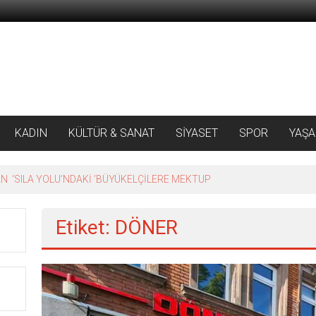
KADIN
KÜLTÜR & SANAT
SİYASET
SPOR
YAŞ
 ‘SILA YOLU’NDAKİ ’BÜYÜKELÇİLERE MEKTUP
Etiket: DÖNER