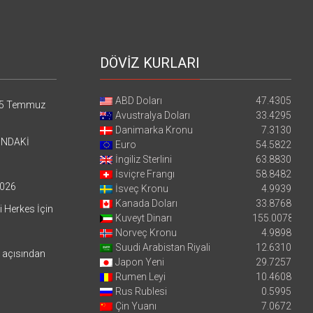
DÖVİZ KURLARI
ABD Doları
47.4305
5 Temmuz
Avustralya Doları
33.4295
Danimarka Kronu
7.3130
’NDAKİ
Euro
54.5822
İngiliz Sterlini
63.8830
İsviçre Frangı
58.8482
026
İsveç Kronu
4.9939
Kanada Doları
33.8768
i Herkes İçin
Kuveyt Dinarı
155.0078
Norveç Kronu
4.9898
Suudi Arabistan Riyali
12.6310
i açısından
Japon Yeni
29.7257
Rumen Leyi
10.4608
Rus Rublesi
0.5995
Çin Yuanı
7.0672