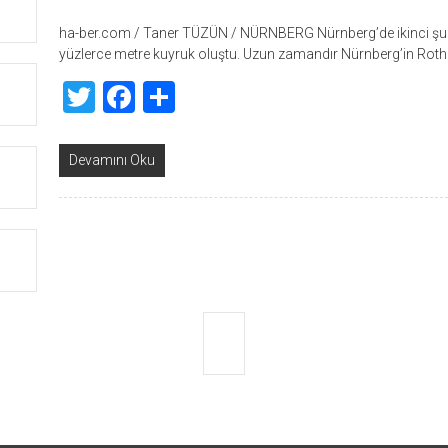
ha-ber.com / Taner TÜZÜN / NÜRNBERG Nürnberg’de ikinci şub
yüzlerce metre kuyruk oluştu. Uzun zamandır Nürnberg’in Roth
Twitter
Facebook
Share
Devamını Oku