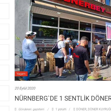
Yaşam
20 Eylül 2020
NÜRNBERG`DE 1 SENTLİK DÖNE
Gönderen: gazetem
1 yorum
DÖNER
,
DÖNER KUYRUĞ