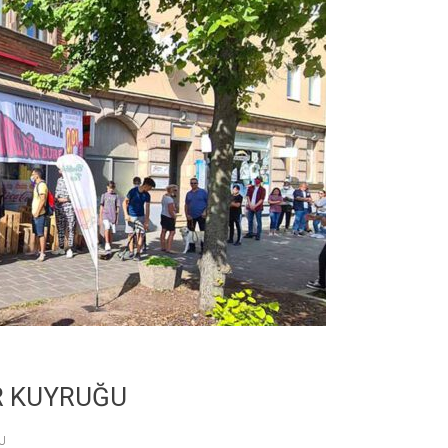
R KUYRUĞU
U