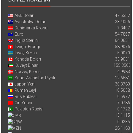
ABD Doları
47.5352
Avustralya Doları
33.4056
Danimarka Kronu
7.3407
Euro
54.7867
İngiliz Sterlini
64.0851
İsviçre Frangı
58.9076
İsveç Kronu
5.0070
Kanada Doları
33.9031
Kuveyt Dinarı
155.3500
Norveç Kronu
4.9983
Suudi Arabistan Riyali
12.6581
Japon Yeni
30.3780
Rumen Leyi
10.5038
Rus Rublesi
0.5972
Çin Yuanı
7.0786
Pakistan Rupisi
0.1722
13.1115
0.0335
28.1183