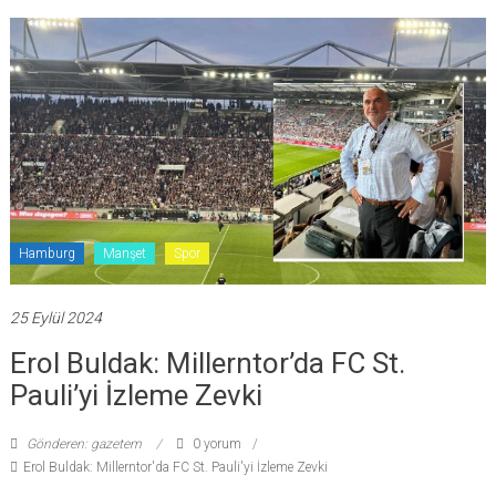
Hamburg
Manşet
Spor
25 Eylül 2024
Erol Buldak: Millerntor’da FC St.
Pauli’yi İzleme Zevki
Gönderen: gazetem
0 yorum
Erol Buldak: Millerntor'da FC St. Pauli'yi İzleme Zevki