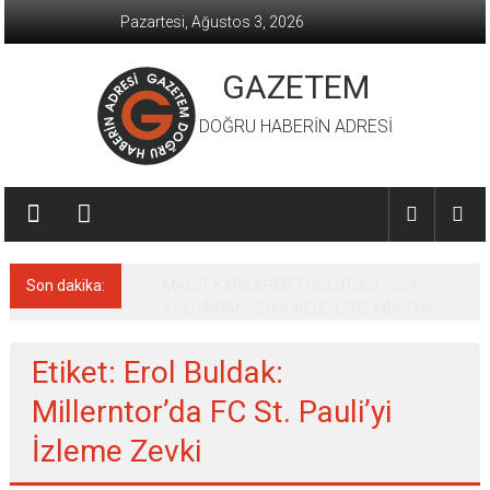
İçeriğe
Pazartesi, Ağustos 3, 2026
geç
GAZETEM
DOĞRU HABERİN ADRESİ
Son dakika:
MACİT KARAAHMETOĞLU’DAN ‘SILA
YOLU’NDAKİ ’BÜYÜKELÇİLERE MEKTUP
Etiket: Erol Buldak:
Millerntor’da FC St. Pauli’yi
İzleme Zevki