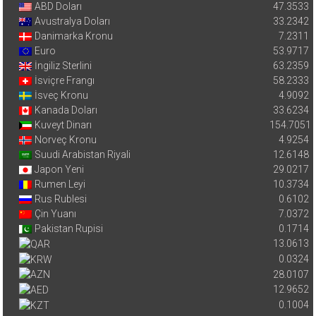
ABD Doları
47.3533
Avustralya Doları
33.2342
Danimarka Kronu
7.2311
Euro
53.9717
İngiliz Sterlini
63.2359
İsviçre Frangı
58.2333
İsveç Kronu
4.9092
Kanada Doları
33.6234
Kuveyt Dinarı
154.7051
Norveç Kronu
4.9254
Suudi Arabistan Riyali
12.6148
Japon Yeni
29.0217
Rumen Leyi
10.3734
Rus Rublesi
0.6102
Çin Yuanı
7.0372
Pakistan Rupisi
0.1714
13.0613
0.0324
28.0107
12.9652
0.1004