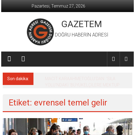
İçeriğe
Pazartesi, Temmuz 27, 2026
geç
GAZETEM
DOĞRU HABERİN ADRESİ
Son dakika:
MACİT KARAAHMETOĞLU’DAN ‘SILA
YOLU’NDAKİ ’BÜYÜKELÇİLERE MEKTUP
Etiket: evrensel temel gelir