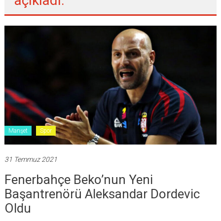
açıkladı.
Manşet
Spor
31 Temmuz 2021
Fenerbahçe Beko’nun Yeni
Başantrenörü Aleksandar Dordevic
Oldu