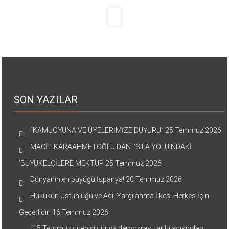
SON YAZILAR
“KAMUOYUNA VE ÜYELERİMİZE DUYURU”
25 Temmuz 2026
MACİT KARAAHMETOĞLU’DAN ‘SILA YOLU’NDAKİ
’BÜYÜKELÇİLERE MEKTUP
25 Temmuz 2026
Dünyanın en büyüğü İspanya!
20 Temmuz 2026
Hukukun Üstünlüğü ve Adil Yargılanma İlkesi Herkes İçin
Geçerlidir!
16 Temmuz 2026
“15 Temmuz direnişi dünya demokrasi tarihi açısından