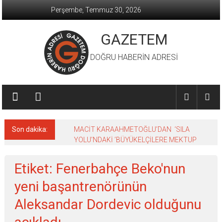
İçeriğe
Perşembe, Temmuz 30, 2026
geç
GAZETEM
DOĞRU HABERİN ADRESİ
Son dakika:
MACİT KARAAHMETOĞLU’DAN ‘SILA
YOLU’NDAKİ ’BÜYÜKELÇİLERE MEKTUP
Etiket: Fenerbahçe Beko'nun
yeni başantrenörünün
Aleksandar Dordevic olduğunu