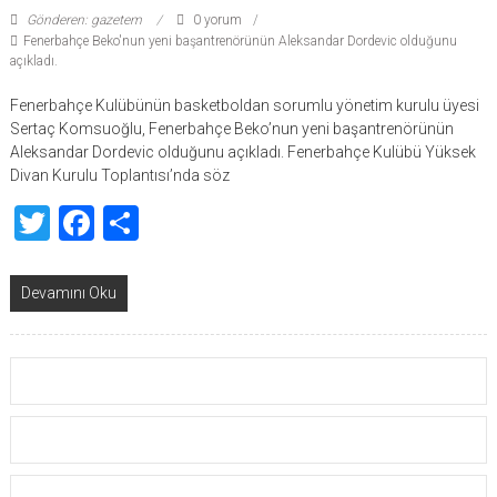
Gönderen: gazetem
0 yorum
Fenerbahçe Beko'nun yeni başantrenörünün Aleksandar Dordevic olduğunu
açıkladı.
Fenerbahçe Kulübünün basketboldan sorumlu yönetim kurulu üyesi
Sertaç Komsuoğlu, Fenerbahçe Beko’nun yeni başantrenörünün
Aleksandar Dordevic olduğunu açıkladı. Fenerbahçe Kulübü Yüksek
Divan Kurulu Toplantısı’nda söz
Twitter
Facebook
Share
Devamını Oku