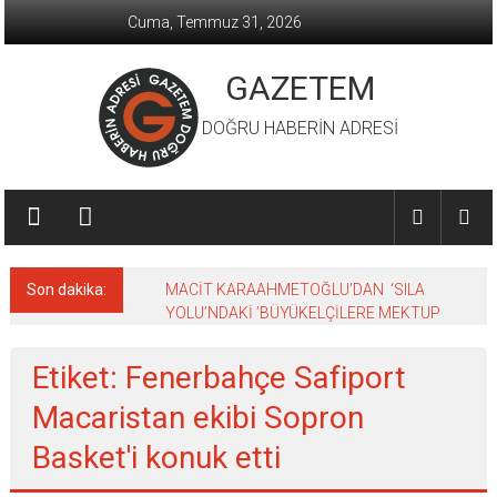
İçeriğe
Cuma, Temmuz 31, 2026
geç
GAZETEM
DOĞRU HABERİN ADRESİ
Son dakika:
MACİT KARAAHMETOĞLU’DAN ‘SILA
YOLU’NDAKİ ’BÜYÜKELÇİLERE MEKTUP
Etiket: Fenerbahçe Safiport
Macaristan ekibi Sopron
Basket'i konuk etti