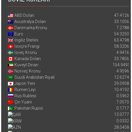
ABD Doları
47.4126
Avustralya Doları
33.1056
Danimarka Kronu
7.2788
Euro
54.3250
İngiliz Sterlini
63.4798
İsviçre Frangı
58.3206
İsveç Kronu
4.9416
Kanada Doları
33.7856
Kuveyt Dinarı
154.9493
Norveç Kronu
4.9596
Suudi Arabistan Riyali
12.6274
Japon Yeni
29.0958
Rumen Leyi
10.4192
Rus Rublesi
0.5962
Çin Yuanı
7.0570
Pakistan Rupisi
0.1717
13.0777
0.0332
28.0458