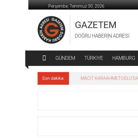
İçeriğe
Perşembe, Temmuz 30, 2026
geç
GAZETEM
DOĞRU HABERİN ADRESİ
GÜNDEM
TÜRKİYE
HAMBURG
Son dakika:
MACİT KARAAHMETOĞLU’DAN