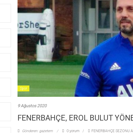
Spor
9 Ağustos 2020
FENERBAHÇE, EROL BULUT YÖN
Gönderen: gazetem
0 yorum
FENERBAHÇE SEZONU A