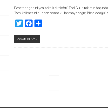
Fenerbahçe’nini yeni teknik direktörü Erol Bulut takımın başın
‘Ben’ kelimesini bundan sonra kullanmayacağız, Biz olacağız’ 
Twitter
Facebook
Share
Devamını Oku