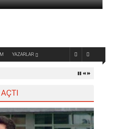
AM
YAZARLAR
 AÇTI