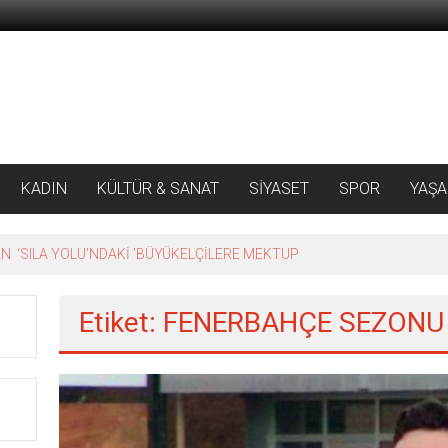
KADIN
KÜLTÜR & SANAT
SİYASET
SPOR
YAŞ
 ‘SILA YOLU’NDAKİ ’BÜYÜKELÇİLERE MEKTUP
Etiket: FENERBAHÇE SEZONU