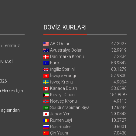
DÖVİZ KURLARI
ABD Doları
47.3927
5 Temmuz
Avustralya Doları
32.9919
Danimarka Kronu
7.2334
’NDAKİ
Euro
53.9842
İngiliz Sterlini
63.1279
İsviçre Frangı
57.9800
026
İsveç Kronu
4.9064
Kanada Doları
33.6596
i Herkes İçin
Kuveyt Dinarı
154.8087
Norveç Kronu
4.9113
Suudi Arabistan Riyali
12.6244
i açısından
Japon Yeni
29.0343
Rumen Leyi
10.3727
Rus Rublesi
0.6001
Çin Yuanı
7.0430