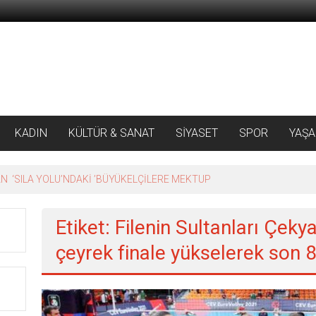
KADIN
KÜLTÜR & SANAT
SİYASET
SPOR
YAŞ
 ‘SILA YOLU’NDAKİ ’BÜYÜKELÇİLERE MEKTUP
Etiket: Filenin Sultanları Çeky
çeyrek finale yükselerek son 8