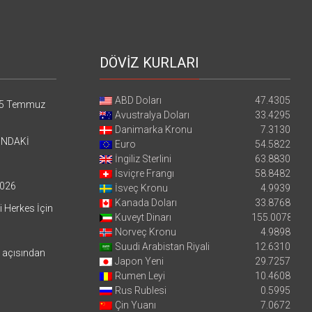
DÖVİZ KURLARI
ABD Doları
47.4305
5 Temmuz
Avustralya Doları
33.4295
Danimarka Kronu
7.3130
’NDAKİ
Euro
54.5822
İngiliz Sterlini
63.8830
İsviçre Frangı
58.8482
026
İsveç Kronu
4.9939
Kanada Doları
33.8768
i Herkes İçin
Kuveyt Dinarı
155.0078
Norveç Kronu
4.9898
Suudi Arabistan Riyali
12.6310
i açısından
Japon Yeni
29.7257
Rumen Leyi
10.4608
Rus Rublesi
0.5995
Çin Yuanı
7.0672