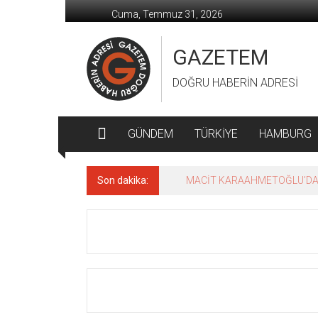
İçeriğe
Cuma, Temmuz 31, 2026
geç
GAZETEM
DOĞRU HABERİN ADRESİ
GÜNDEM
TÜRKİYE
HAMBURG
Son dakika:
MACİT KARAAHMETOĞLU’DAN