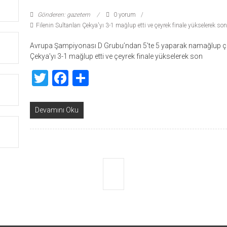
Gönderen: gazetem
0 yorum
Filenin Sultanları Çekya'yı 3-1 mağlup etti ve çeyrek finale yükselerek so
Avrupa Şampiyonası D Grubu’ndan 5’te 5 yaparak namağlup çık
Çekya’yı 3-1 mağlup etti ve çeyrek finale yükselerek son
Twitter
Facebook
Share
Devamını Oku