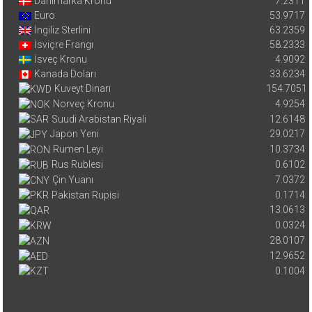
Danimarka Kronu
7.2311
Euro
53.9717
İngiliz Sterlini
63.2359
İsviçre Frangı
58.2333
İsveç Kronu
4.9092
Kanada Doları
33.6234
Kuveyt Dinarı
154.7051
Norveç Kronu
4.9254
Suudi Arabistan Riyali
12.6148
Japon Yeni
29.0217
Rumen Leyi
10.3734
Rus Rublesi
0.6102
Çin Yuanı
7.0372
Pakistan Rupisi
0.1714
13.0613
0.0324
28.0107
12.9652
0.1004