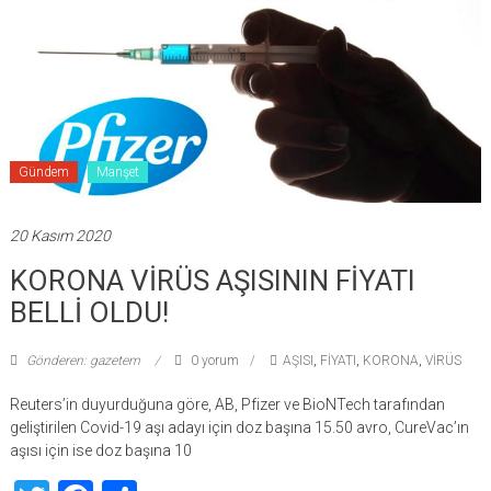
Gündem
Manşet
20 Kasım 2020
KORONA VİRÜS AŞISININ FİYATI
BELLİ OLDU!
Gönderen: gazetem
0 yorum
AŞISI
,
FİYATI
,
KORONA
,
VİRÜS
Reuters’in duyurduğuna göre, AB, Pfizer ve BioNTech tarafından
geliştirilen Covid-19 aşı adayı için doz başına 15.50 avro, CureVac’ın
aşısı için ise doz başına 10