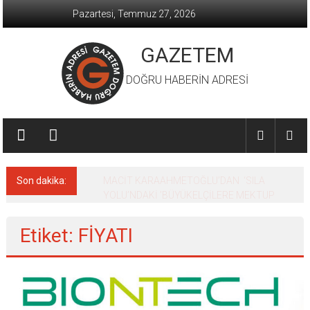
İçeriğe
Pazartesi, Temmuz 27, 2026
geç
GAZETEM
DOĞRU HABERİN ADRESİ
Son dakika:
MACİT KARAAHMETOĞLU’DAN ‘SILA
YOLU’NDAKİ ’BÜYÜKELÇİLERE MEKTUP
Etiket: FİYATI