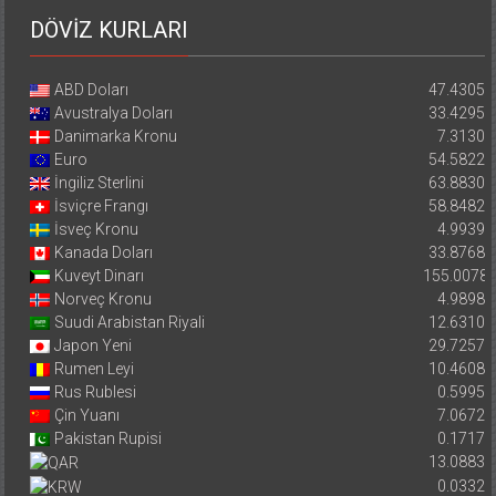
DÖVİZ KURLARI
ABD Doları
47.4305
Avustralya Doları
33.4295
Danimarka Kronu
7.3130
Euro
54.5822
İngiliz Sterlini
63.8830
İsviçre Frangı
58.8482
İsveç Kronu
4.9939
Kanada Doları
33.8768
Kuveyt Dinarı
155.0078
Norveç Kronu
4.9898
Suudi Arabistan Riyali
12.6310
Japon Yeni
29.7257
Rumen Leyi
10.4608
Rus Rublesi
0.5995
Çin Yuanı
7.0672
Pakistan Rupisi
0.1717
13.0883
0.0332