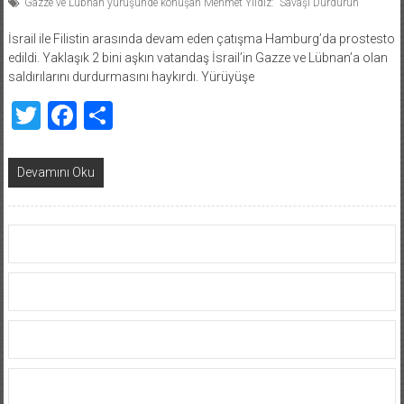
Gazze ve Lübnan yürüşünde konuşan Mehmet Yıldız: “Savaşı Durdurun “
İsrail ile Filistin arasında devam eden çatışma Hamburg’da prostesto
edildi. Yaklaşık 2 bini aşkın vatandaş İsrail’in Gazze ve Lübnan’a olan
saldırılarını durdurmasını haykırdı. Yürüyüşe
Twitter
Facebook
Share
Devamını Oku