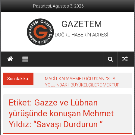
İçeriğe
Pazartesi, Ağustos 3, 2026
geç
GAZETEM
DOĞRU HABERİN ADRESİ
Son dakika:
MACİT KARAAHMETOĞLU’DAN ‘SILA
YOLU’NDAKİ ’BÜYÜKELÇİLERE MEKTUP
Etiket: Gazze ve Lübnan
yürüşünde konuşan Mehmet
Yıldız: “Savaşı Durdurun “