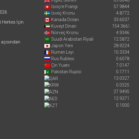
İsviçre Frangı
57.9844
026
İsveç Kronu
4.8772
Kanada Doları
33.6037
i Herkes İçin
Kuveyt Dinarı
154.3667
Norveç Kronu
4.9346
Suudi Arabistan Riyali
12.5872
i açısından
Japon Yeni
28.9224
Rumen Leyi
10.3334
Rus Rublesi
0.6078
Çin Yuanı
7.0147
Pakistan Rupisi
0.1711
13.0327
0.0325
27.9495
12.9371
0.1000