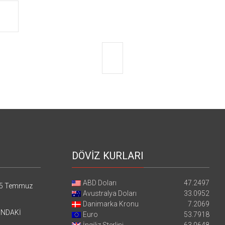
DÖVİZ KURLARI
ABD Doları
47.2497
5 Temmuz
Avustralya Doları
33.0952
Danimarka Kronu
7.2069
’NDAKİ
Euro
53.7918
İngiliz Sterlini
63.0648