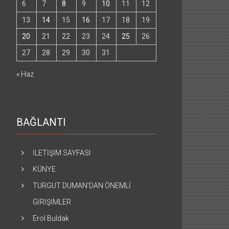
6
7
8
9
10
11
12
13
14
15
16
17
18
19
20
21
22
23
24
25
26
27
28
29
30
31
« Haz
BAĞLANTI
İLETİŞİM SAYFASI
KÜNYE
TURGUT DUMAN’DAN ÖNEMLİ
GİRİŞİMLER
Erol Buldak