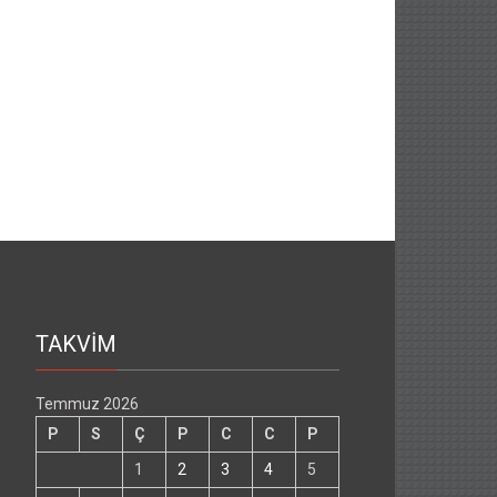
TAKVİM
Temmuz 2026
P
S
Ç
P
C
C
P
1
2
3
4
5