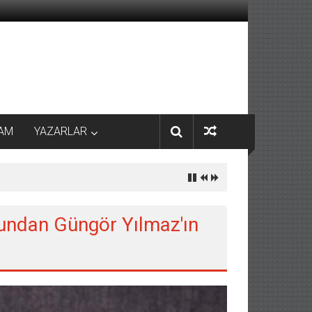
AM
YAZARLAR
undan Güngör Yılmaz'ın