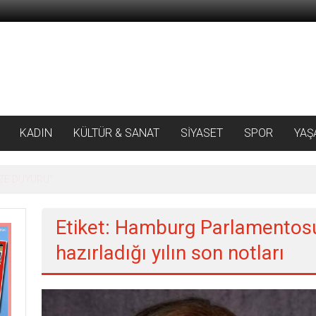
KADIN
KÜLTÜR & SANAT
SİYASET
SPOR
YAŞ
 ‘SILA YOLU’NDAKİ ’BÜYÜKELÇİLERE MEKTUP
Etiket: Hamburg Parlamentos
hazırladığı yılın son notları