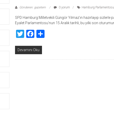
Gönderen: gazetem
0 yorum
Hamburg Parlamentosunda
SPD Hamburg Milletvekili Güngör Yılmaz’ın hazırlayıp sizlerle pa
Eyalet Parlamentosu’nun 15 Aralık tarihli, bu yılki son oturu
Twitter
Facebook
Share
Devamını Oku