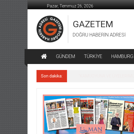
İçeriğe
Pazar, Temmuz 26, 2026
geç
GAZETEM
DOĞRU HABERİN ADRESİ
GÜNDEM
TÜRKİYE
HAMBURG
Son dakika:
MACİT KARAAHMETOĞLU’DAN