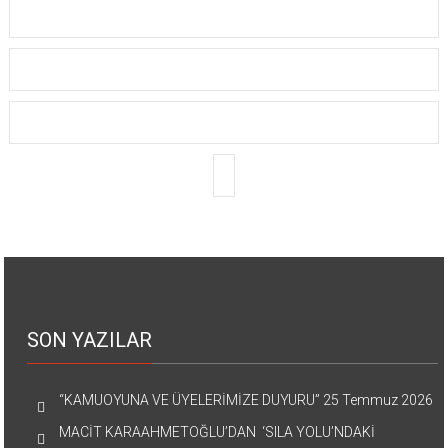
SON YAZILAR
“KAMUOYUNA VE ÜYELERİMİZE DUYURU”
25 Temmuz 2026
MACİT KARAAHMETOĞLU’DAN ‘SILA YOLU’NDAKİ