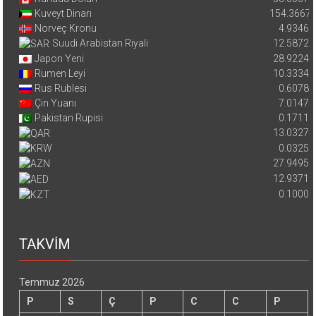
Kuveyt Dinarı
154.3667
Norveç Kronu
4.9346
Suudi Arabistan Riyali
12.5872
Japon Yeni
28.9224
Rumen Leyi
10.3334
Rus Rublesi
0.6078
Çin Yuanı
7.0147
Pakistan Rupisi
0.1711
13.0327
0.0325
27.9495
12.9371
0.1000
TAKVİM
Temmuz 2026
P
S
Ç
P
C
C
P