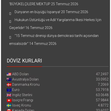
’BÜYÜKELÇİLERE MEKTUP
25 Temmuz 2026
Dünyanın en büyüğü İspanya!
20 Temmuz 2026
Hukukun Üstünlüğü ve Adil Yargılanma İlkesi Herkes İçin
Geçerlidir!
16 Temmuz 2026
“15 Temmuz direnişi dünya demokrasi tarihi açısından
emsalsizdir”
14 Temmuz 2026
DÖVİZ KURLARI
ABD Doları
47.2497
Avustralya Doları
33.0952
Danimarka Kronu
7.2069
Euro
53.7918
İngiliz Sterlini
63.0648
İsviçre Frangı
57.9844
İsveç Kronu
4.8772
Kanada Doları
33.6037