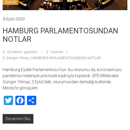
Siyaset
8 Eylül 2020
HAMBURG PARLAMENTOSUNDAN
NOTLAR
Gönderen: gazetem
0 yorum
Güngör Yılmaz
,
HAMBURG PARLAMENTOSUNDAN NOTLAR
Hamburg Eyalet Parlamentosu’nun bu oturumu da, koronavirüsü
pandemisi nedeniyle yine kısıtlı kadroyla toplandı. SPD Milletvekili
Güngör Yılmaz, 2 Eylül’deki oturumundan derlediği bültende,
Meclis’te görüşülen
Twitter
Facebook
Share
Devamını Oku