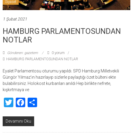
Siyaset
1 Şubat 2021
HAMBURG PARLAMENTOSUNDAN
NOTLAR
Gönderen: gazetem
0 yorum
HAMBURG PARLAMENTOSUNDAN NOTLAR
Eyalet Parlamentosu oturumu yapıldı. SPD Hamburg Milletvekili
Güngör Yılmaz’ın hazırlayıp sizlerle paylaştığı özet bülteni ekte
bulabilirsiniz. Holokost kurbanları anıldı Hep birlikte nefrete,
kışkırtmaya ve
Twitter
Facebook
Share
Devamını Oku