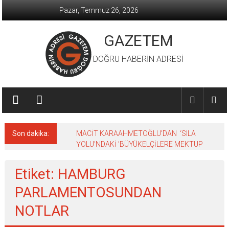
İçeriğe
Pazar, Temmuz 26, 2026
geç
GAZETEM
DOĞRU HABERİN ADRESİ
Son dakika:
MACİT KARAAHMETOĞLU’DAN ‘SILA
YOLU’NDAKİ ’BÜYÜKELÇİLERE MEKTUP
Etiket: HAMBURG
PARLAMENTOSUNDAN
NOTLAR