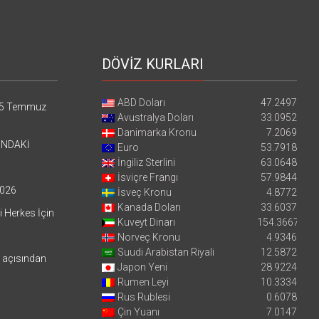
DÖVİZ KURLARI
ABD Doları
47.2497
5 Temmuz
Avustralya Doları
33.0952
Danimarka Kronu
7.2069
’NDAKİ
Euro
53.7918
İngiliz Sterlini
63.0648
İsviçre Frangı
57.9844
026
İsveç Kronu
4.8772
Kanada Doları
33.6037
i Herkes İçin
Kuveyt Dinarı
154.3667
Norveç Kronu
4.9346
Suudi Arabistan Riyali
12.5872
i açısından
Japon Yeni
28.9224
Rumen Leyi
10.3334
Rus Rublesi
0.6078
Çin Yuanı
7.0147