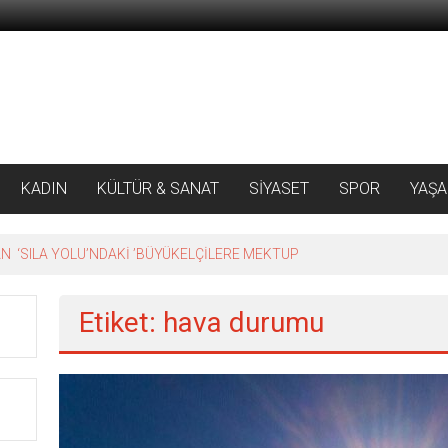
KADIN
KÜLTÜR & SANAT
SİYASET
SPOR
YAŞ
 ‘SILA YOLU’NDAKİ ’BÜYÜKELÇİLERE MEKTUP
Etiket: hava durumu