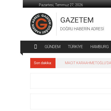
İçeriğe
Pazartesi, Temmuz 27, 2026
geç
GAZETEM
DOĞRU HABERİN ADRESİ
GÜNDEM
TÜRKİYE
HAMBURG
Son dakika:
MACİT KARAAHMETOĞLU’DAN