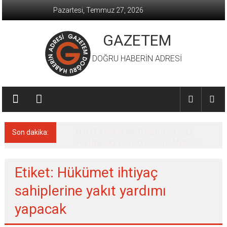
İçeriğe
Pazartesi, Temmuz 27, 2026
geç
GAZETEM
DOĞRU HABERİN ADRESİ
Son dakika:
MACİT KARAAHMETOĞLU’DAN ‘SILA
YOLU’NDAKİ ’BÜYÜKELÇİLERE MEKTUP
Etiket: Hükümet ihtiyaç
sahiplerine yakıt yardımı
yapacak