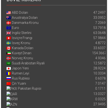
ABD Doları
47.2497
Avustralya Doları
33.0952
Danimarka Kronu
7.2069
Euro
53.7918
İngiliz Sterlini
63.0648
İsviçre Frangı
57.9844
İsveç Kronu
4.8772
Kanada Doları
33.6037
Kuveyt Dinarı
154.3667
Norveç Kronu
4.9346
Suudi Arabistan Riyali
12.5872
Japon Yeni
28.9224
Rumen Leyi
10.3334
Rus Rublesi
0.6078
Çin Yuanı
7.0147
Pakistan Rupisi
0.1711
13.0327
0.0325
27.9495