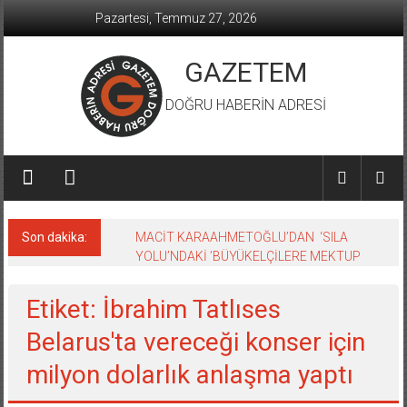
İçeriğe
Pazartesi, Temmuz 27, 2026
geç
GAZETEM
DOĞRU HABERİN ADRESİ
Son dakika:
MACİT KARAAHMETOĞLU’DAN ‘SILA
YOLU’NDAKİ ’BÜYÜKELÇİLERE MEKTUP
Etiket: İbrahim Tatlıses
Belarus'ta vereceği konser için
milyon dolarlık anlaşma yaptı