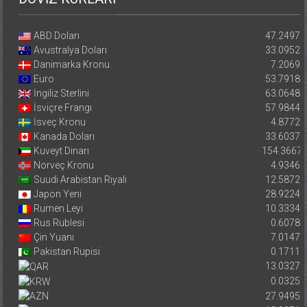
ABD Doları
47.2497
Avustralya Doları
33.0952
Danimarka Kronu
7.2069
Euro
53.7918
İngiliz Sterlini
63.0648
İsviçre Frangı
57.9844
İsveç Kronu
4.8772
Kanada Doları
33.6037
Kuveyt Dinarı
154.3667
Norveç Kronu
4.9346
Suudi Arabistan Riyali
12.5872
Japon Yeni
28.9224
Rumen Leyi
10.3334
Rus Rublesi
0.6078
Çin Yuanı
7.0147
Pakistan Rupisi
0.1711
13.0327
0.0325
27.9495