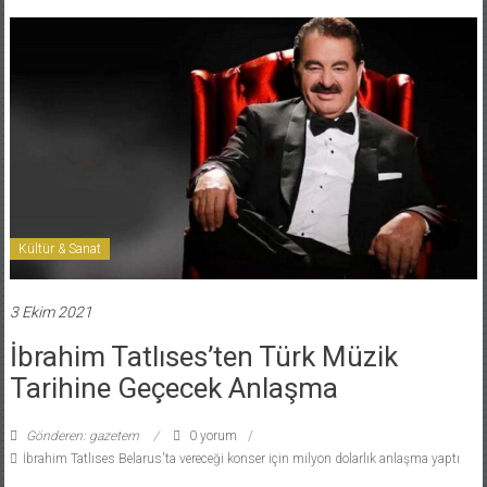
Kültür & Sanat
3 Ekim 2021
İbrahim Tatlıses’ten Türk Müzik
Tarihine Geçecek Anlaşma
Gönderen: gazetem
0 yorum
İbrahim Tatlıses Belarus'ta vereceği konser için milyon dolarlık anlaşma yaptı