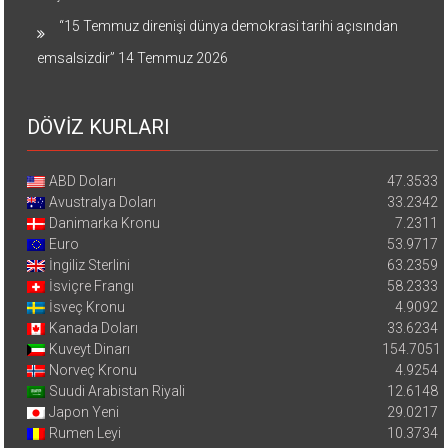
“15 Temmuz direnişi dünya demokrasi tarihi açısından
emsalsizdir”
14 Temmuz 2026
DÖVİZ KURLARI
ABD Doları
47.3533
Avustralya Doları
33.2342
Danimarka Kronu
7.2311
Euro
53.9717
İngiliz Sterlini
63.2359
İsviçre Frangı
58.2333
İsveç Kronu
4.9092
Kanada Doları
33.6234
Kuveyt Dinarı
154.7051
Norveç Kronu
4.9254
Suudi Arabistan Riyali
12.6148
Japon Yeni
29.0217
Rumen Leyi
10.3734