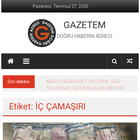
İçeriğe
Pazartesi, Temmuz 27, 2026
geç
GAZETEM
DOĞRU HABERİN ADRESİ
Son dakika:
MACİT KARAAHMETOĞLU’DAN ‘SILA
YOLU’NDAKİ ’BÜYÜKELÇİLERE MEKTUP
Etiket: İÇ ÇAMAŞIRI