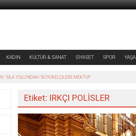
KADIN
KÜLTÜR & SANAT
SİYASET
SPOR
YAŞ
 ‘SILA YOLU’NDAKİ ’BÜYÜKELÇİLERE MEKTUP
Etiket: IRKÇI POLİSLER