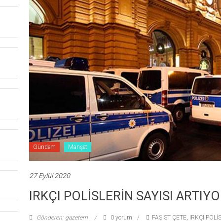
Gündem
Manşet
27 Eylül 2020
IRKÇI POLİSLERİN SAYISI ARTIY
Gönderen: gazetem
0 yorum
FAŞİST ÇETE
,
IRKÇI POLİ