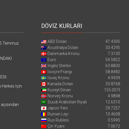
DÖVİZ KURLARI
ABD Doları
47.4305
5 Temmuz
Avustralya Doları
33.4295
Danimarka Kronu
7.3130
’NDAKİ
Euro
54.5822
İngiliz Sterlini
63.8830
İsviçre Frangı
58.8482
026
İsveç Kronu
4.9939
Kanada Doları
33.8768
i Herkes İçin
Kuveyt Dinarı
155.0078
Norveç Kronu
4.9898
Suudi Arabistan Riyali
12.6310
i açısından
Japon Yeni
29.7257
Rumen Leyi
10.4608
Rus Rublesi
0.5995
Çin Yuanı
7.0672