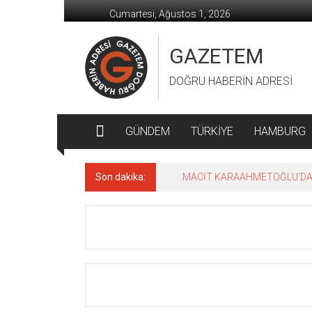
İçeriğe
Cumartesi, Ağustos 1, 2026
geç
GAZETEM
DOĞRU HABERİN ADRESİ
GÜNDEM
TÜRKİYE
HAMBURG
Son dakika:
MACİT KARAAHMETOĞLU’DAN