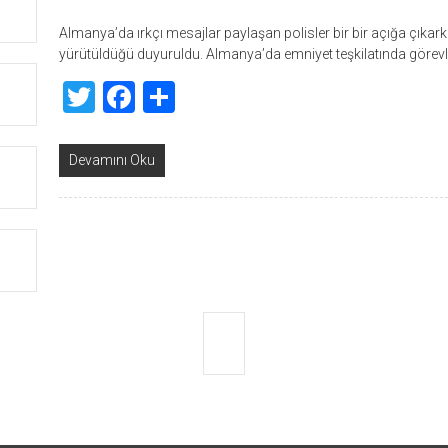
Almanya’da ırkçı mesajlar paylaşan polisler bir bir açığa çıka
yürütüldüğü duyuruldu. Almanya’da emniyet teşkilatında görevli p
Twitter
Facebook
Share
Devamını Oku