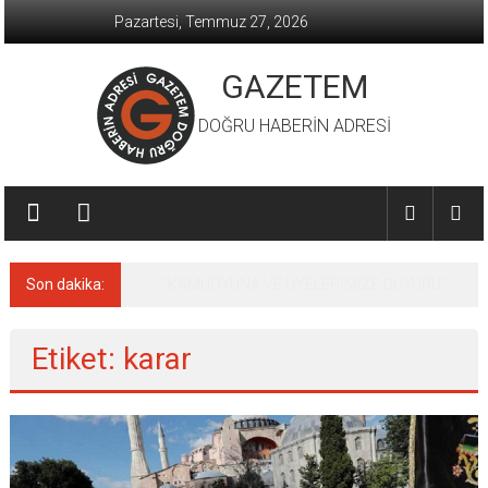
İçeriğe
Pazartesi, Temmuz 27, 2026
geç
GAZETEM
DOĞRU HABERİN ADRESİ
Son dakika:
MACİT KARAAHMETOĞLU’DAN ‘SILA
YOLU’NDAKİ ’BÜYÜKELÇİLERE MEKTUP
Etiket: karar