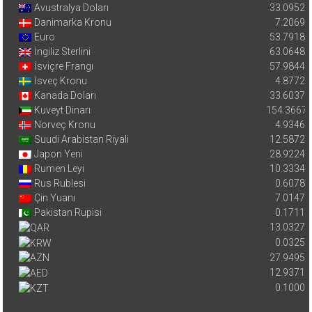
ABD Doları
47.2497
Avustralya Doları
33.0952
Danimarka Kronu
7.2069
Euro
53.7918
İngiliz Sterlini
63.0648
İsviçre Frangı
57.9844
İsveç Kronu
4.8772
Kanada Doları
33.6037
Kuveyt Dinarı
154.3667
Norveç Kronu
4.9346
Suudi Arabistan Riyali
12.5872
Japon Yeni
28.9224
Rumen Leyi
10.3334
Rus Rublesi
0.6078
Çin Yuanı
7.0147
Pakistan Rupisi
0.1711
13.0327
0.0325
27.9495
12.9371
0.1000