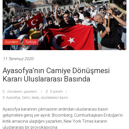
Gündem
Türkiye
11 Temmuz 2020
Ayasofya’nın Camiye Dönüşmesi
Kararı Uluslararası Basında
Gönderen: gazetem
0 yorum
Ayasofya
,
Cami
,
karar
,
uluslararası basın
Ayasofya kararının çıkmasının ardından uluslararası basın
gelişmelere geniş yer ayırdı. Bloomberg, Cumhurbaşkanı Erdoğan’ın
kritik amacına ulaştığını yazarken, New York Times kararın