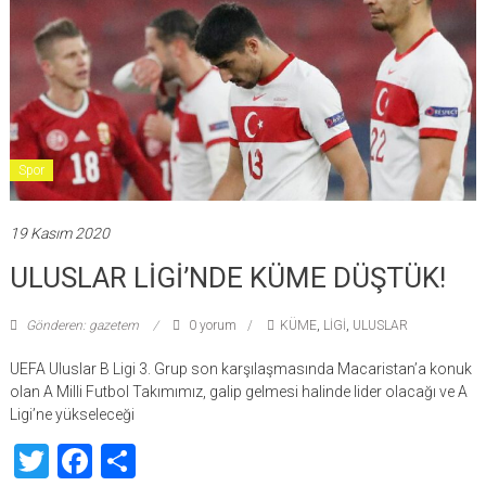
Spor
19 Kasım 2020
ULUSLAR LİGİ’NDE KÜME DÜŞTÜK!
Gönderen: gazetem
0 yorum
KÜME
,
LİGİ
,
ULUSLAR
UEFA Uluslar B Ligi 3. Grup son karşılaşmasında Macaristan’a konuk
olan A Milli Futbol Takımımız, galip gelmesi halinde lider olacağı ve A
Ligi’ne yükseleceği
Twitter
Facebook
Share