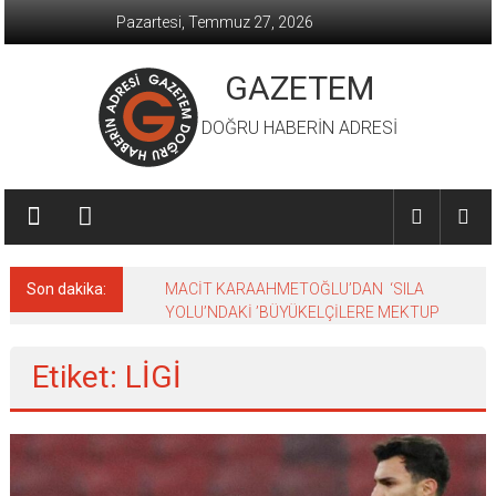
İçeriğe
Pazartesi, Temmuz 27, 2026
geç
GAZETEM
DOĞRU HABERİN ADRESİ
Son dakika:
MACİT KARAAHMETOĞLU’DAN ‘SILA
YOLU’NDAKİ ’BÜYÜKELÇİLERE MEKTUP
Etiket: LİGİ