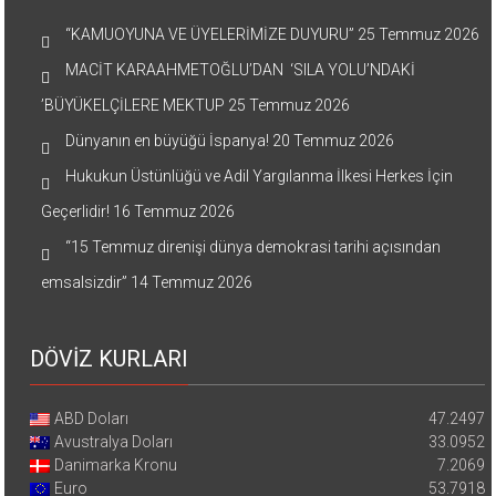
“KAMUOYUNA VE ÜYELERİMİZE DUYURU”
25 Temmuz 2026
MACİT KARAAHMETOĞLU’DAN ‘SILA YOLU’NDAKİ
’BÜYÜKELÇİLERE MEKTUP
25 Temmuz 2026
Dünyanın en büyüğü İspanya!
20 Temmuz 2026
Hukukun Üstünlüğü ve Adil Yargılanma İlkesi Herkes İçin
Geçerlidir!
16 Temmuz 2026
“15 Temmuz direnişi dünya demokrasi tarihi açısından
emsalsizdir”
14 Temmuz 2026
DÖVİZ KURLARI
ABD Doları
47.2497
Avustralya Doları
33.0952
Danimarka Kronu
7.2069
Euro
53.7918