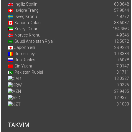
İngiliz Sterlini
63.0648
İsviçre Frangı
57.9844
İsveç Kronu
4.8772
Kanada Doları
33.6037
Kuveyt Dinarı
154.3667
Norveç Kronu
4.9346
Suudi Arabistan Riyali
12.5872
Japon Yeni
28.9224
Rumen Leyi
10.3334
Rus Rublesi
0.6078
Çin Yuanı
7.0147
Pakistan Rupisi
0.1711
13.0327
0.0325
27.9495
12.9371
0.1000
TAKVİM