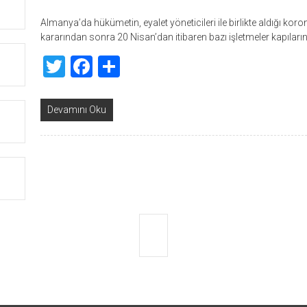
Almanya’da hükümetin, eyalet yöneticileri ile birlikte aldığı ko
kararından sonra 20 Nisan’dan itibaren bazı işletmeler kapılarını
Twitter
Facebook
Share
Devamını Oku