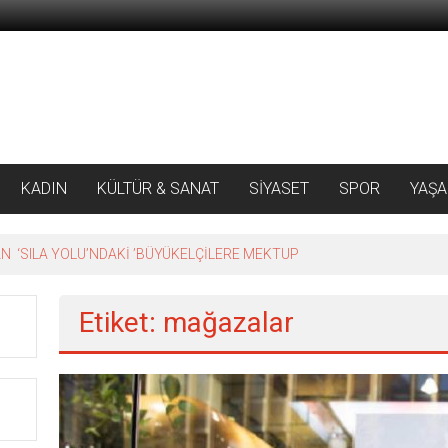
KADIN
KÜLTÜR & SANAT
SİYASET
SPOR
YAŞ
 ‘SILA YOLU’NDAKİ ’BÜYÜKELÇİLERE MEKTUP
Etiket: mağazalar