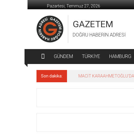
İçeriğe
Pazartesi, Temmuz 27, 2026
geç
GAZETEM
DOĞRU HABERİN ADRESİ
GÜNDEM
TÜRKİYE
HAMBURG
Son dakika:
MACİT KARAAHMETOĞLU’DAN