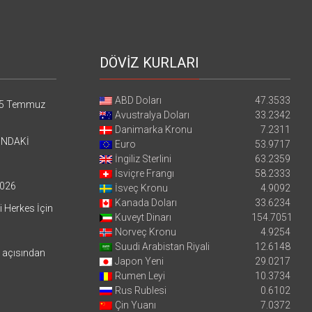
DÖVİZ KURLARI
ABD Doları
47.3533
5 Temmuz
Avustralya Doları
33.2342
Danimarka Kronu
7.2311
’NDAKİ
Euro
53.9717
İngiliz Sterlini
63.2359
İsviçre Frangı
58.2333
026
İsveç Kronu
4.9092
Kanada Doları
33.6234
i Herkes İçin
Kuveyt Dinarı
154.7051
Norveç Kronu
4.9254
Suudi Arabistan Riyali
12.6148
i açısından
Japon Yeni
29.0217
Rumen Leyi
10.3734
Rus Rublesi
0.6102
Çin Yuanı
7.0372