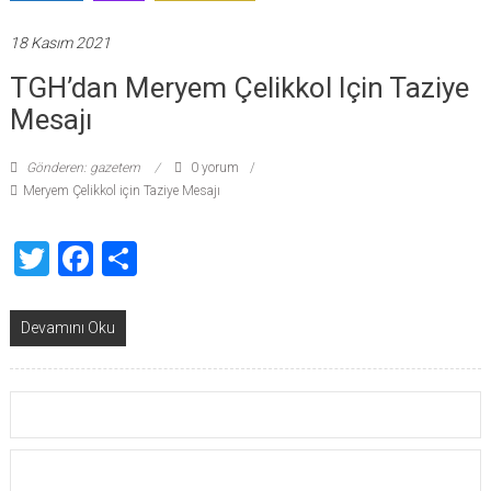
18 Kasım 2021
TGH’dan Meryem Çelikkol Için Taziye
Mesajı
Gönderen: gazetem
0 yorum
Meryem Çelikkol için Taziye Mesajı
Twitter
Facebook
Share
Devamını Oku