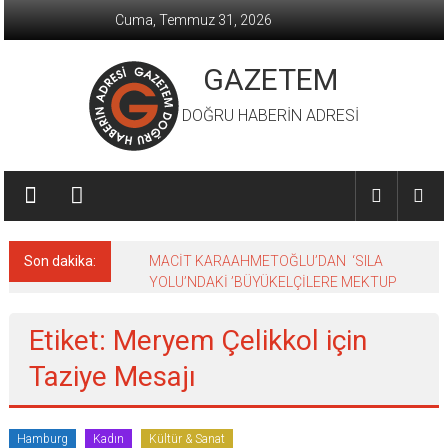
İçeriğe
Cuma, Temmuz 31, 2026
geç
GAZETEM
DOĞRU HABERİN ADRESİ
Son dakika:
MACİT KARAAHMETOĞLU’DAN ‘SILA
YOLU’NDAKİ ’BÜYÜKELÇİLERE MEKTUP
Etiket: Meryem Çelikkol için
Taziye Mesajı
Hamburg
Kadın
Kültür & Sanat