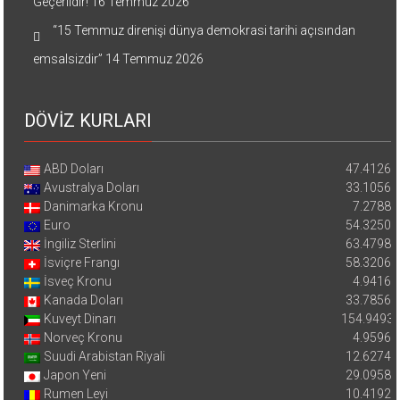
Geçerlidir!
16 Temmuz 2026
“15 Temmuz direnişi dünya demokrasi tarihi açısından
emsalsizdir”
14 Temmuz 2026
DÖVİZ KURLARI
ABD Doları
47.4126
Avustralya Doları
33.1056
Danimarka Kronu
7.2788
Euro
54.3250
İngiliz Sterlini
63.4798
İsviçre Frangı
58.3206
İsveç Kronu
4.9416
Kanada Doları
33.7856
Kuveyt Dinarı
154.9493
Norveç Kronu
4.9596
Suudi Arabistan Riyali
12.6274
Japon Yeni
29.0958
Rumen Leyi
10.4192