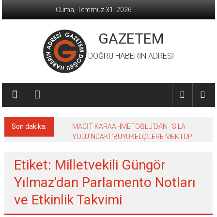
İçeriğe
Cuma, Temmuz 31, 2026
geç
GAZETEM
DOĞRU HABERİN ADRESİ
Son dakika:
MACİT KARAAHMETOĞLU’DAN ‘SILA
YOLU’NDAKİ ’BÜYÜKELÇİLERE MEKTUP
Etiket: Milletvekili Güngör
Yılmaz'dan Parlamento Notları
ve Etkinlik Takvimi