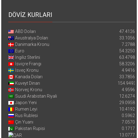
DÖVİZ KURLARI
ABD Doları
47.4126
Avustralya Doları
33.1056
Danimarka Kronu
7.2788
Euro
54.3250
İngiliz Sterlini
63.4798
İsviçre Frangı
58.3206
İsveç Kronu
4.9416
Kanada Doları
33.7856
Kuveyt Dinarı
154.9493
Norveç Kronu
4.9596
Suudi Arabistan Riyali
12.6274
Japon Yeni
29.0958
Rumen Leyi
10.4192
Rus Rublesi
0.5962
Çin Yuanı
7.0570
Pakistan Rupisi
0.1717
13.0777