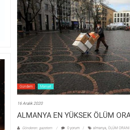
Gündem
Manşet
16 Aralık 2020
ALMANYA EN YÜKSEK ÖLÜM ORA
Gönderen: gazetem
0 yorum
almanya
,
ÖLÜM ORANI