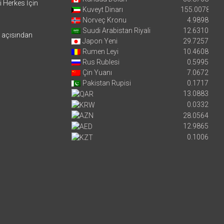
i Herkes İçin
Kuveyt Dinarı
155.0078
Norveç Kronu
4.9898
Suudi Arabistan Riyali
12.6310
i açısından
Japon Yeni
29.7257
Rumen Leyi
10.4608
Rus Rublesi
0.5995
Çin Yuanı
7.0672
Pakistan Rupisi
0.1717
13.0883
0.0332
28.0564
12.9865
0.1006