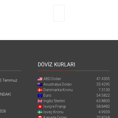
DÖVİZ KURLARI
ABD Doları
47.4305
5 Temmuz
Avustralya Doları
33.4295
Danimarka Kronu
7.3130
’NDAKİ
Euro
54.5822
İngiliz Sterlini
63.8830
İsviçre Frangı
58.8482
026
İsveç Kronu
4.9939
Kanada Doları
33.8768