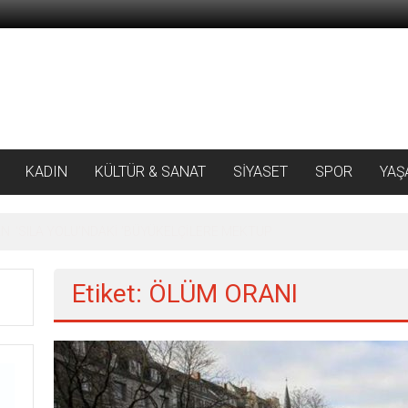
KADIN
KÜLTÜR & SANAT
SİYASET
SPOR
YAŞ
 ‘SILA YOLU’NDAKİ ’BÜYÜKELÇİLERE MEKTUP
Etiket: ÖLÜM ORANI