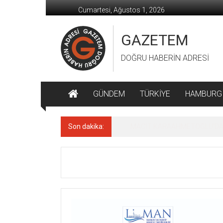
İçeriğe
Cumartesi, Ağustos 1, 2026
geç
GAZETEM
DOĞRU HABERİN ADRESİ
GÜNDEM
TÜRKİYE
HAMBURG
Son dakika:
MACİT KARAAHMETOĞLU’DAN