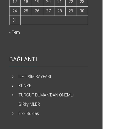
17
18
19
20
21
22
23
24
25
26
27
28
29
30
31
« Tem
BAĞLANTI
İLETİŞİM SAYFASI
KÜNYE
TURGUT DUMAN’DAN ÖNEMLİ
GİRİŞİMLER
Erol Buldak