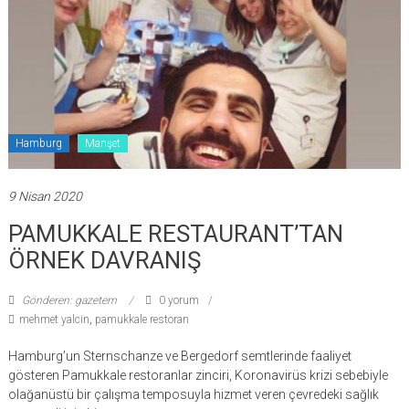
Hamburg
Manşet
9 Nisan 2020
PAMUKKALE RESTAURANT’TAN
ÖRNEK DAVRANIŞ
Gönderen: gazetem
0 yorum
mehmet yalcin
,
pamukkale restoran
Hamburg’un Sternschanze ve Bergedorf semtlerinde faaliyet
gösteren Pamukkale restoranlar zinciri, Koronavirüs krizi sebebiyle
olağanüstü bir çalışma temposuyla hizmet veren çevredeki sağlık