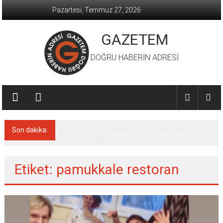
İçeriğe
Pazartesi, Temmuz 27, 2026
geç
GAZETEM
DOĞRU HABERİN ADRESİ
Son dakika:
MACİT KARAAHMETOĞLU’DAN ‘SILA
YOLU’NDAKİ ’BÜYÜKELÇİLERE MEKTUP
Etiket: pamukkale restoran