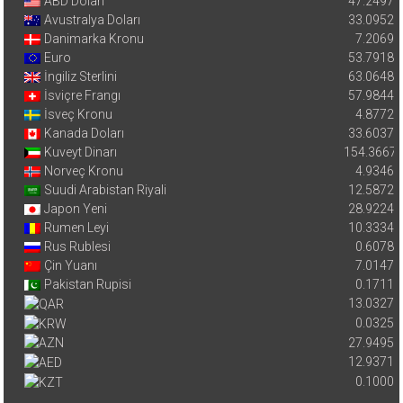
ABD Doları
47.2497
Avustralya Doları
33.0952
Danimarka Kronu
7.2069
Euro
53.7918
İngiliz Sterlini
63.0648
İsviçre Frangı
57.9844
İsveç Kronu
4.8772
Kanada Doları
33.6037
Kuveyt Dinarı
154.3667
Norveç Kronu
4.9346
Suudi Arabistan Riyali
12.5872
Japon Yeni
28.9224
Rumen Leyi
10.3334
Rus Rublesi
0.6078
Çin Yuanı
7.0147
Pakistan Rupisi
0.1711
13.0327
0.0325
27.9495
12.9371
0.1000