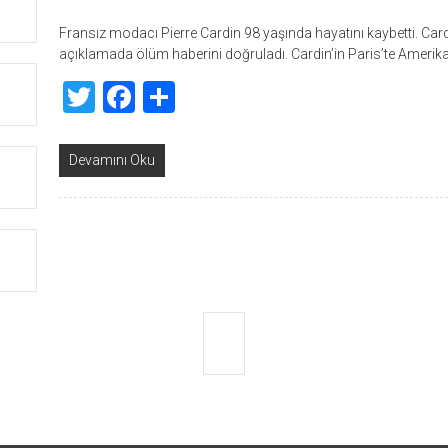
Fransız modacı Pierre Cardin 98 yaşında hayatını kaybetti. Cardi
açıklamada ölüm haberini doğruladı. Cardin’in Paris’te Amerika
Twitter
Facebook
Share
Devamını Oku