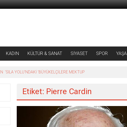
KADIN
KÜLTÜR & SANAT
SİYASET
SPOR
YAŞ
 ‘SILA YOLU’NDAKİ ’BÜYÜKELÇİLERE MEKTUP
Etiket: Pierre Cardin