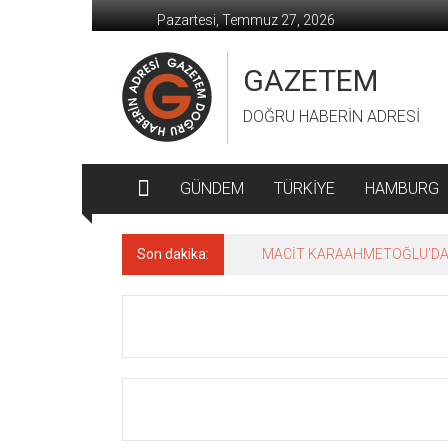
İçeriğe
Pazartesi, Temmuz 27, 2026
geç
GAZETEM
DOĞRU HABERİN ADRESİ
GÜNDEM
TÜRKİYE
HAMBURG
Son dakika:
MACİT KARAAHMETOĞLU’DAN