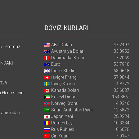
DÖVİZ KURLARI
ABD Doları
47.2497
5 Temmuz
Avustralya Doları
33.0952
Danimarka Kronu
7.2069
’NDAKİ
Euro
53.7918
İngiliz Sterlini
63.0648
İsviçre Frangı
57.9844
026
İsveç Kronu
4.8772
Kanada Doları
33.6037
i Herkes İçin
Kuveyt Dinarı
154.3667
Norveç Kronu
4.9346
Suudi Arabistan Riyali
12.5872
i açısından
Japon Yeni
28.9224
Rumen Leyi
10.3334
Rus Rublesi
0.6078
Çin Yuanı
7.0147