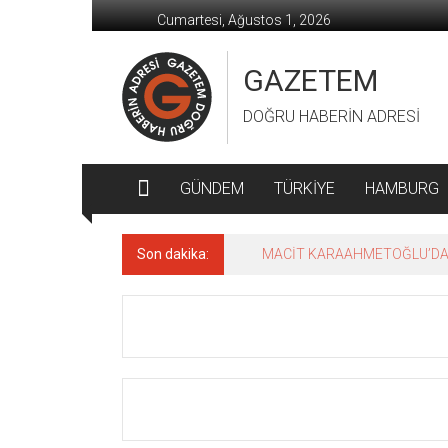
İçeriğe
Cumartesi, Ağustos 1, 2026
geç
GAZETEM
DOĞRU HABERİN ADRESİ
GÜNDEM
TÜRKİYE
HAMBURG
Son dakika:
MACİT KARAAHMETOĞLU’DAN