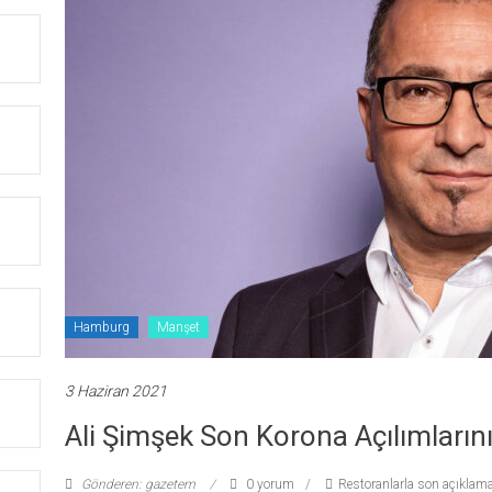
Hamburg
Manşet
3 Haziran 2021
Ali Şimşek Son Korona Açılımlarını
Gönderen: gazetem
0 yorum
Restoranlarla son açıklama