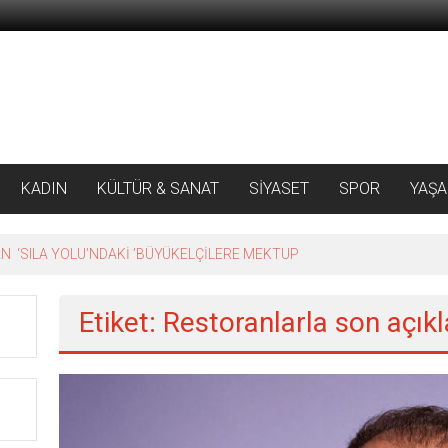
KADIN
KÜLTÜR & SANAT
SİYASET
SPOR
YAŞ
 ‘SILA YOLU’NDAKİ ’BÜYÜKELÇİLERE MEKTUP
Etiket: Restoranlarla son açık