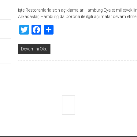
işte Restoranlarla son açıklamalar Hamburg Eyalet milletvekilini
Arkadaşlar, Hamburg’da Corona ile ilgili açılmalar devam etmek
Twitter
Facebook
Share
Devamını Oku