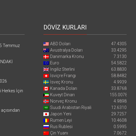
DÖVİZ KURLARI
ABD Doları
47.4305
5 Temmuz
Avustralya Doları
33.4295
Danimarka Kronu
7.3130
’NDAKİ
Euro
54.5822
İngiliz Sterlini
63.8830
İsviçre Frangı
58.8482
026
İsveç Kronu
4.9939
Kanada Doları
33.8768
i Herkes İçin
Kuveyt Dinarı
155.0078
Norveç Kronu
4.9898
Suudi Arabistan Riyali
12.6310
i açısından
Japon Yeni
29.7257
Rumen Leyi
10.4608
Rus Rublesi
0.5995
Çin Yuanı
7.0672