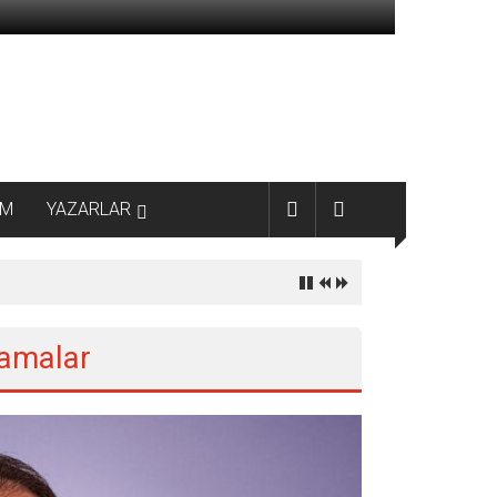
AM
YAZARLAR
lamalar