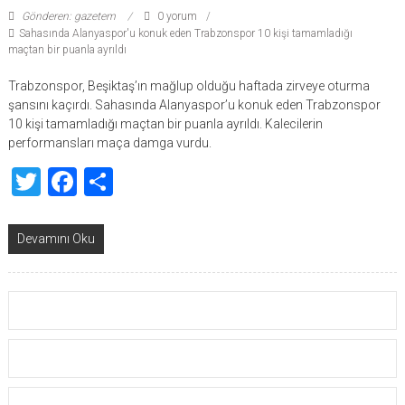
Gönderen: gazetem
0 yorum
Sahasında Alanyaspor'u konuk eden Trabzonspor 10 kişi tamamladığı
maçtan bir puanla ayrıldı
Trabzonspor, Beşiktaş’ın mağlup olduğu haftada zirveye oturma
şansını kaçırdı. Sahasında Alanyaspor’u konuk eden Trabzonspor
10 kişi tamamladığı maçtan bir puanla ayrıldı. Kalecilerin
performansları maça damga vurdu.
Twitter
Facebook
Share
Devamını Oku