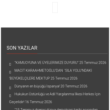
SON YAZILAR
“KAMUOYUNA VE ÜYELERİMİZE DUYURU”
25 Temmuz 2026
MACİT KARAAHMETOĞLU’DAN ‘SILA YOLU’NDAKİ
’BÜYÜKELÇİLERE MEKTUP
25 Temmuz 2026
Dünyanın en büyüğü İspanya!
20 Temmuz 2026
Hukukun Üstünlüğü ve Adil Yargılanma İlkesi Herkes İçin
Geçerlidir!
16 Temmuz 2026
“15 Temmuz direnişi dünya demokrasi tarihi açısından