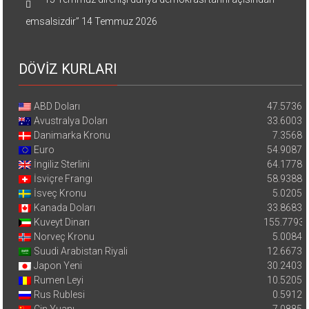
emsalsizdir”
14 Temmuz 2026
DÖVİZ KURLARI
ABD Doları
47.5736
Avustralya Doları
33.6003
Danimarka Kronu
7.3568
Euro
54.9087
İngiliz Sterlini
64.1778
İsviçre Frangı
58.9388
İsveç Kronu
5.0205
Kanada Doları
33.8683
Kuveyt Dinarı
155.7793
Norveç Kronu
5.0084
Suudi Arabistan Riyali
12.6673
Japon Yeni
30.2403
Rumen Leyi
10.5205
Rus Rublesi
0.5912