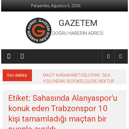
İçeriğe
Perşembe, Ağustos 6, 2026
geç
GAZETEM
DOĞRU HABERİN ADRESİ
Son dakika:
MACİT KARAAHMETOĞLU’DAN ‘SILA
YOLU’NDAKİ ’BÜYÜKELÇİLERE MEKTUP
Etiket: Sahasında Alanyaspor'u
konuk eden Trabzonspor 10
kişi tamamladığı maçtan bir