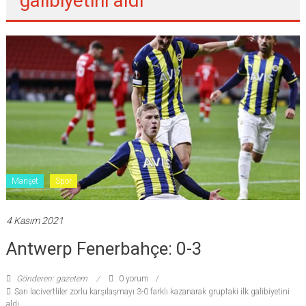
galibiyetini aldı
Manşet
Spor
4 Kasım 2021
Antwerp Fenerbahçe: 0-3
Gönderen: gazetem
0 yorum
Sarı lacivertliler zorlu karşılaşmayı 3-0 farklı kazanarak gruptaki ilk galibiyetini
aldı