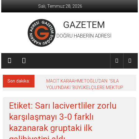
İçeriğe
Salı, Temmuz 28, 2026
geç
GAZETEM
DOĞRU HABERİN ADRESİ
Son dakika:
MACİT KARAAHMETOĞLU’DAN ‘SILA
YOLU’NDAKİ ’BÜYÜKELÇİLERE MEKTUP
Etiket: Sarı lacivertliler zorlu
karşılaşmayı 3-0 farklı
kazanarak gruptaki ilk