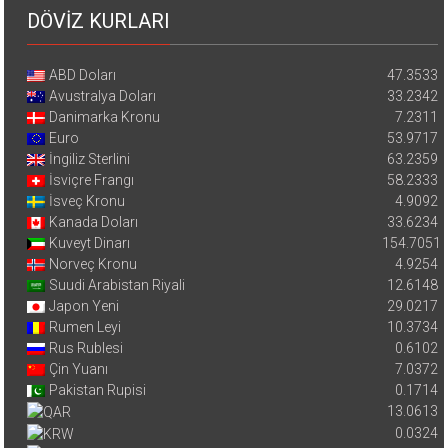
DÖVİZ KURLARI
ABD Doları
47.3533
Avustralya Doları
33.2342
Danimarka Kronu
7.2311
Euro
53.9717
İngiliz Sterlini
63.2359
İsviçre Frangı
58.2333
İsveç Kronu
4.9092
Kanada Doları
33.6234
Kuveyt Dinarı
154.7051
Norveç Kronu
4.9254
Suudi Arabistan Riyali
12.6148
Japon Yeni
29.0217
Rumen Leyi
10.3734
Rus Rublesi
0.6102
Çin Yuanı
7.0372
Pakistan Rupisi
0.1714
13.0613
0.0324