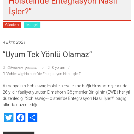
Holstein'de Entegrasyon Nasıl
İşler?”
Gündem
Manşet
4 Ekim 2021
“Uyum Tek Yönlü Olamaz”
Gönderen: gazetem
0 yorum
“Schleswig-Holstein'de Entegrasyon Nasıl İşler?”
Almanya’nın Schleswig Holstein Eyaleti’ne bağlı Elmshorn şehrinde
26 yıldır faaliyet yürüten Elmshorn Göçmenler Birliği’nin (EWB) her yıl
düzenlediği “Schleswig-Holstein’de Entegrasyon Nasıl İşler?” başlığı
altında düzenlediği
Twitter
Facebook
Share