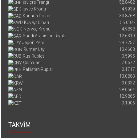
İsviçre Frangı
58.8482
İsveç Kronu
4.9939
Kanada Doları
33.8768
Kuveyt Dinarı
155.0078
Norveç Kronu
4.9898
Suudi Arabistan Riyali
12.6310
Japon Yeni
29.7257
Rumen Leyi
10.4608
Rus Rublesi
0.5995
Çin Yuanı
7.0672
Pakistan Rupisi
0.1717
13.0883
0.0332
28.0564
12.9865
0.1006
TAKVİM