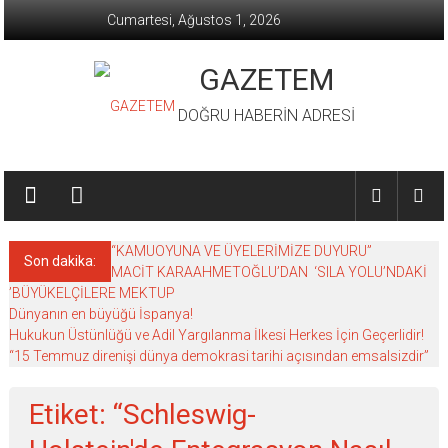
İçeriğe
Cumartesi, Ağustos 1, 2026
geç
GAZETEM
DOĞRU HABERİN ADRESİ
“KAMUOYUNA VE ÜYELERİMİZE DUYURU”
Son dakika:
MACİT KARAAHMETOĞLU’DAN ‘SILA YOLU’NDAKİ
’BÜYÜKELÇİLERE MEKTUP
Dünyanın en büyüğü İspanya!
Hukukun Üstünlüğü ve Adil Yargılanma İlkesi Herkes İçin Geçerlidir!
“15 Temmuz direnişi dünya demokrasi tarihi açısından emsalsizdir”
Etiket: “Schleswig-