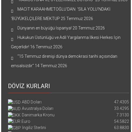
MACİT KARAAHMETOĞLU’DAN ‘SILA YOLU’NDAKİ
’BÜYÜKELÇİLERE MEKTUP
25 Temmuz 2026
Dünyanın en büyüğü İspanya!
20 Temmuz 2026
Hukukun Üstünlüğü ve Adil Yargılanma İlkesi Herkes İçin
Geçerlidir!
16 Temmuz 2026
“15 Temmuz direnişi dünya demokrasi tarihi açısından
emsalsizdir”
14 Temmuz 2026
DÖVİZ KURLARI
ABD Doları
47.4305
Avustralya Doları
33.4295
Danimarka Kronu
7.3130
Euro
54.5822
İngiliz Sterlini
63.8830