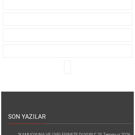
SON YAZILAR
“KAMUOYUNA VE ÜYELERİMİZE DUYURU”
25 Temmuz 2026