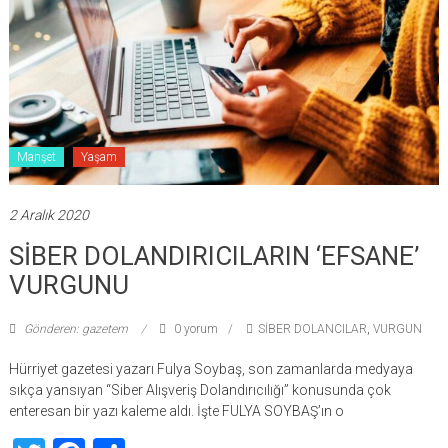
Manşet
Yaşam
2 Aralık 2020
SİBER DOLANDIRICILARIN ‘EFSANE’
VURGUNU
Gönderen: gazetem
0 yorum
SİBER DOLANCILAR
,
VURGUN
Hürriyet gazetesi yazarı Fulya Soybaş, son zamanlarda medyaya
sıkça yansıyan “Siber Alışveriş Dolandırıcılığı” konusunda çok
enteresan bir yazı kaleme aldı. İşte FULYA SOYBAŞ’ın o