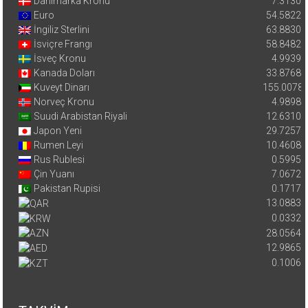
Danimarka Kronu
7.3130
Euro
54.5822
İngiliz Sterlini
63.8830
İsviçre Frangı
58.8482
İsveç Kronu
4.9939
Kanada Doları
33.8768
Kuveyt Dinarı
155.0078
Norveç Kronu
4.9898
Suudi Arabistan Riyali
12.6310
Japon Yeni
29.7257
Rumen Leyi
10.4608
Rus Rublesi
0.5995
Çin Yuanı
7.0672
Pakistan Rupisi
0.1717
13.0883
0.0332
28.0564
12.9865
0.1006