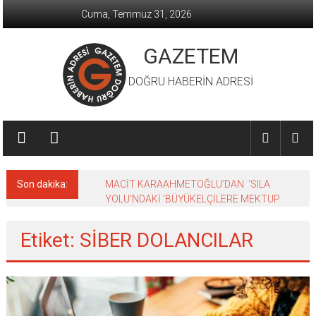
İçeriğe
Cuma, Temmuz 31, 2026
geç
GAZETEM
DOĞRU HABERİN ADRESİ
Son dakika:
MACİT KARAAHMETOĞLU’DAN ‘SILA
YOLU’NDAKİ ’BÜYÜKELÇİLERE MEKTUP
Etiket: SİBER DOLANCILAR