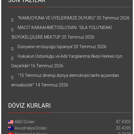
SON YAZILAR
“KAMUOYUNA VE ÜYELERİMİZE DUYURU”
25 Temmuz 2026
MACİT KARAAHMETOĞLU’DAN ‘SILA YOLU’NDAKİ
’BÜYÜKELÇİLERE MEKTUP
25 Temmuz 2026
Dünyanın en büyüğü İspanya!
20 Temmuz 2026
Hukukun Üstünlüğü ve Adil Yargılanma İlkesi Herkes İçin
Geçerlidir!
16 Temmuz 2026
“15 Temmuz direnişi dünya demokrasi tarihi açısından
emsalsizdir”
14 Temmuz 2026
DÖVİZ KURLARI
ABD Doları
47.4305
Avustralya Doları
33.4295