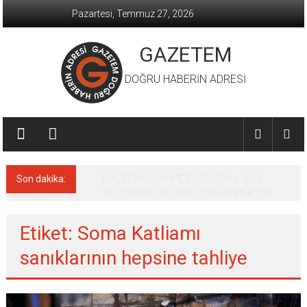
İçeriğe
Pazartesi, Temmuz 27, 2026
geç
GAZETEM
DOĞRU HABERİN ADRESİ
Son dakika:
MACİT KARAAHMETOĞLU’DAN ‘SILA
YOLU’NDAKİ ’BÜYÜKELÇİLERE MEKTUP
Etiket: Soma Katliamı
sanıklarının hepsine tahliye