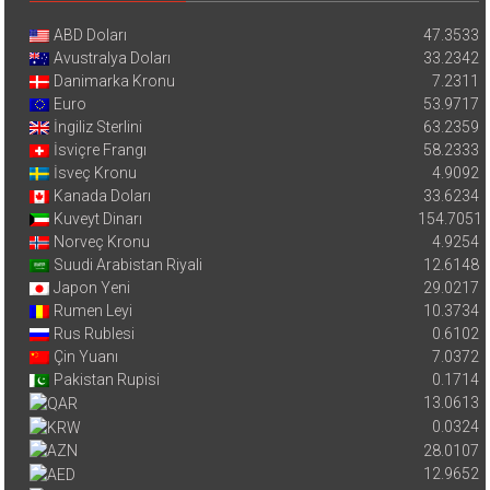
ABD Doları
47.3533
Avustralya Doları
33.2342
Danimarka Kronu
7.2311
Euro
53.9717
İngiliz Sterlini
63.2359
İsviçre Frangı
58.2333
İsveç Kronu
4.9092
Kanada Doları
33.6234
Kuveyt Dinarı
154.7051
Norveç Kronu
4.9254
Suudi Arabistan Riyali
12.6148
Japon Yeni
29.0217
Rumen Leyi
10.3734
Rus Rublesi
0.6102
Çin Yuanı
7.0372
Pakistan Rupisi
0.1714
13.0613
0.0324
28.0107
12.9652