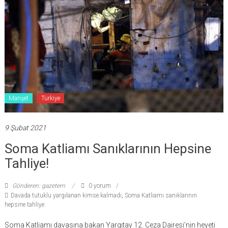
Manşet
Türkiye
9 Şubat 2021
Soma Katliamı Sanıklarının Hepsine
Tahliye!
Gönderen: gazetem
0 yorum
Davada tutuklu yargılanan kimse kalmadı
,
Soma Katliamı sanıklarının
hepsine tahliye
Soma Katliamı davasına bakan Yargıtay 12. Ceza Dairesi’nin heyeti