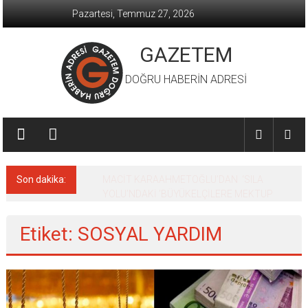
İçeriğe
Pazartesi, Temmuz 27, 2026
geç
GAZETEM
DOĞRU HABERİN ADRESİ
Son dakika:
MACİT KARAAHMETOĞLU’DAN ‘SILA
YOLU’NDAKİ ’BÜYÜKELÇİLERE MEKTUP
Etiket: SOSYAL YARDIM