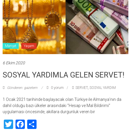
Manşet
Yaşam
6 Ekim 2020
SOSYAL YARDIMLA GELEN SERVET!
Gönderen: gazetem
0 yorum
SERVET
,
SOSYAL YARDIM
1 Ocak 2021 tarihinde başlayacak olan Türkiye ile Almanya’nın da
dahil olduğu bazı ülkeler arasındaki “Hesap ve Mal Bildirimi”
uygulaması öncesinde, akıllara durgunluk veren bir
Twitter
Facebook
Share