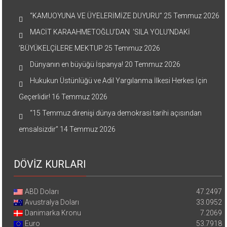
“KAMUOYUNA VE ÜYELERİMİZE DUYURU”
25 Temmuz 2026
MACİT KARAAHMETOĞLU’DAN ‘SILA YOLU’NDAKİ
’BÜYÜKELÇİLERE MEKTUP
25 Temmuz 2026
Dünyanın en büyüğü İspanya!
20 Temmuz 2026
Hukukun Üstünlüğü ve Adil Yargılanma İlkesi Herkes İçin
Geçerlidir!
16 Temmuz 2026
“15 Temmuz direnişi dünya demokrasi tarihi açısından
emsalsizdir”
14 Temmuz 2026
DÖVİZ KURLARI
ABD Doları
47.2497
Avustralya Doları
33.0952
Danimarka Kronu
7.2069
Euro
53.7918