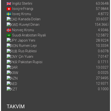
İngiliz Sterlini
63.0648
İsviçre Frangı
57.9844
İsveç Kronu
4.8772
Kanada Doları
33.6037
Kuveyt Dinarı
154.3667
Norveç Kronu
4.9346
Suudi Arabistan Riyali
12.5872
Japon Yeni
28.9224
Rumen Leyi
10.3334
Rus Rublesi
0.6078
Çin Yuanı
7.0147
Pakistan Rupisi
0.1711
13.0327
0.0325
27.9495
12.9371
0.1000
TAKVİM