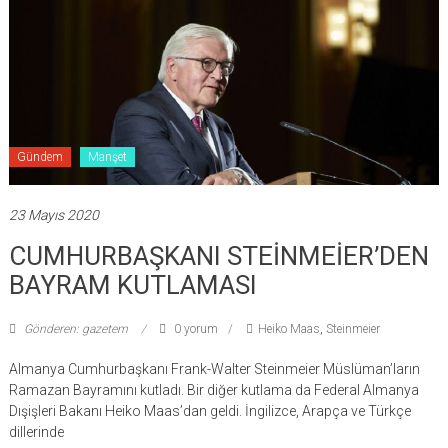
Gündem
Manşet
23 Mayıs 2020
CUMHURBAŞKANI STEİNMEİER’DEN
BAYRAM KUTLAMASI
Gönderen: gazetem
0 yorum
Heiko Maas
,
Steinmeier
Almanya Cumhurbaşkanı Frank-Walter Steinmeier Müslüman’ların
Ramazan Bayramını kutladı. Bir diğer kutlama da Federal Almanya
Dışişleri Bakanı Heiko Maas’dan geldi. İngilizce, Arapça ve Türkçe
dillerinde