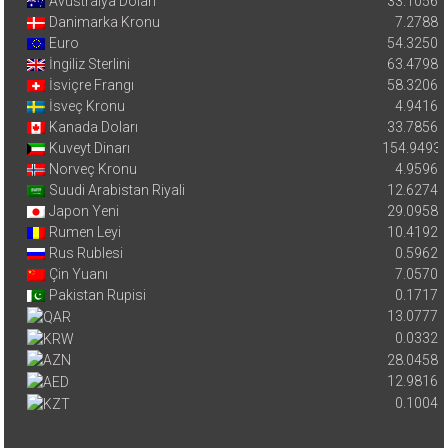
Avustralya Doları
33.1056
Danimarka Kronu
7.2788
Euro
54.3250
İngiliz Sterlini
63.4798
İsviçre Frangı
58.3206
İsveç Kronu
4.9416
Kanada Doları
33.7856
Kuveyt Dinarı
154.9493
Norveç Kronu
4.9596
Suudi Arabistan Riyali
12.6274
Japon Yeni
29.0958
Rumen Leyi
10.4192
Rus Rublesi
0.5962
Çin Yuanı
7.0570
Pakistan Rupisi
0.1717
13.0777
0.0332
28.0458
12.9816
0.1004