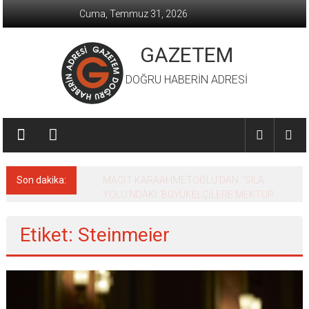
İçeriğe
Cuma, Temmuz 31, 2026
geç
GAZETEM
DOĞRU HABERİN ADRESİ
Son dakika:
MACİT KARAAHMETOĞLU’DAN ‘SILA
YOLU’NDAKİ ’BÜYÜKELÇİLERE MEKTUP
Etiket: Steinmeier