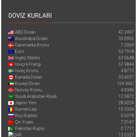
DÖVİZ KURLARI
ABD Doları
47.2497
Avustralya Doları
33.0952
Danimarka Kronu
7.2069
Euro
53.7918
İngiliz Sterlini
63.0648
İsviçre Frangı
57.9844
İsveç Kronu
4.8772
Kanada Doları
33.6037
Kuveyt Dinarı
154.3667
Norveç Kronu
4.9346
Suudi Arabistan Riyali
12.5872
Japon Yeni
28.9224
Rumen Leyi
10.3334
Rus Rublesi
0.6078
Çin Yuanı
7.0147
Pakistan Rupisi
0.1711
13.0327