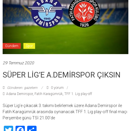
Gündem
Spor
29 Temmuz 2020
SÜPER LİG’E A.DEMİRSPOR ÇIKSIN
Gönderen: gazetem
0 yorum
Adana Demirspor
,
Fatih Karagümrük
,
TFF 1. Lig play-off
Süper Lig’e çıkacak 3. takımı belirlemek üzere Adana Demirspor ile
Fatih Karagümrük arasında oynanacak TFF 1. Lig play-off final maçı
Perşembe günü TSİ 21.00’de
Twitter
Facebook
Share