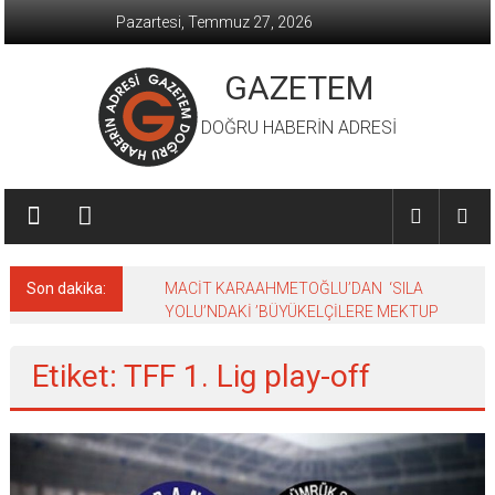
İçeriğe
Pazartesi, Temmuz 27, 2026
geç
GAZETEM
DOĞRU HABERİN ADRESİ
Son dakika:
MACİT KARAAHMETOĞLU’DAN ‘SILA
YOLU’NDAKİ ’BÜYÜKELÇİLERE MEKTUP
Etiket: TFF 1. Lig play-off