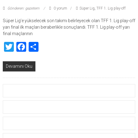
Gönderen: gazetem
0 yorum
Süper Lig
,
TFF 1. Lig play-off
Süper Lig’e yükselecek son takımı belirleyecek olan TFF 1. Lig play-off
yarı final ilk maçları beraberlikle sonuçlandı. TFF 1. Lig play-off yarı
final maçlarının
Twitter
Facebook
Share
Devamını Oku