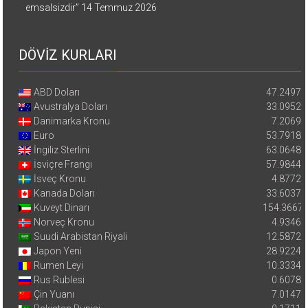
emsalsizdir”
14 Temmuz 2026
DÖVİZ KURLARI
ABD Doları
47.2497
Avustralya Doları
33.0952
Danimarka Kronu
7.2069
Euro
53.7918
İngiliz Sterlini
63.0648
İsviçre Frangı
57.9844
İsveç Kronu
4.8772
Kanada Doları
33.6037
Kuveyt Dinarı
154.3667
Norveç Kronu
4.9346
Suudi Arabistan Riyali
12.5872
Japon Yeni
28.9224
Rumen Leyi
10.3334
Rus Rublesi
0.6078
Çin Yuanı
7.0147