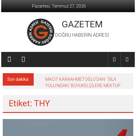
İçeriğe
Pazartesi, Temmuz 27, 2026
geç
GAZETEM
DOĞRU HABERİN ADRESİ
Son dakika:
MACİT KARAAHMETOĞLU’DAN ‘SILA
YOLU’NDAKİ ’BÜYÜKELÇİLERE MEKTUP
Etiket: THY