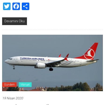
Twitter
Facebook
Share
Devamını Oku
Gündem
Manşet
19 Nisan 2020