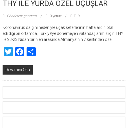
THY İLE YURDA ÖZEL UÇUŞLAR
Gönderen: gazetem
0 yorum
THY
Koronavirüs salgını nedeniyle uçak seferlerinin haftalardır iptal
edildiği bir ortamda, Türkiye’ye dönemeyen vatandaşlarımız için THY
ile 20-23 Nisan tarihleri arasında Almanya’nın 7 kentinden özel
Twitter
Facebook
Share
Devamını Oku