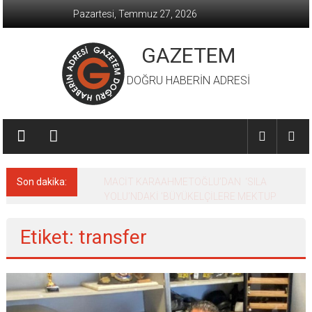
İçeriğe
Pazartesi, Temmuz 27, 2026
geç
GAZETEM
DOĞRU HABERİN ADRESİ
Son dakika:
MACİT KARAAHMETOĞLU’DAN ‘SILA
YOLU’NDAKİ ’BÜYÜKELÇİLERE MEKTUP
Etiket: transfer