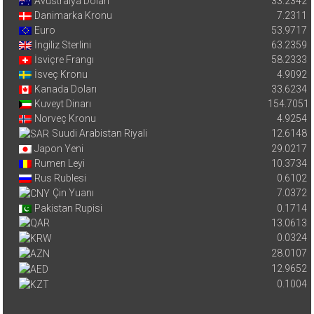
Avustralya Doları
33.2342
Danimarka Kronu
7.2311
Euro
53.9717
İngiliz Sterlini
63.2359
İsviçre Frangı
58.2333
İsveç Kronu
4.9092
Kanada Doları
33.6234
Kuveyt Dinarı
154.7051
Norveç Kronu
4.9254
Suudi Arabistan Riyali
12.6148
Japon Yeni
29.0217
Rumen Leyi
10.3734
Rus Rublesi
0.6102
Çin Yuanı
7.0372
Pakistan Rupisi
0.1714
13.0613
0.0324
28.0107
12.9652
0.1004