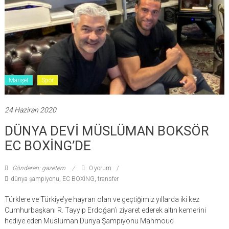
Manşet
Spor
24 Haziran 2020
DÜNYA DEVİ MÜSLÜMAN BOKSÖR
EC BOXİNG’DE
Gönderen: gazetem
0 yorum
dünya şampiyonu
,
EC BOXİNG
,
transfer
Türklere ve Türkiye’ye hayran olan ve geçtiğimiz yıllarda iki kez
Cumhurbaşkanı R. Tayyip Erdoğan’ı ziyaret ederek altın kemerini
hediye eden Müslüman Dünya Şampiyonu Mahmoud